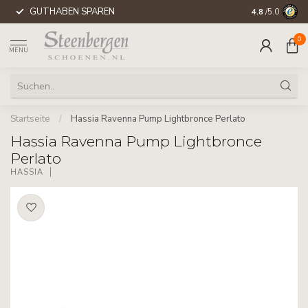
GUTHABEN SPAREN
WELTWEITE 
4.8
/5.0
0
MENU
Startseite
/
Hassia Ravenna Pump Lightbronce Perlato
Hassia Ravenna Pump Lightbronce
Perlato
HASSIA