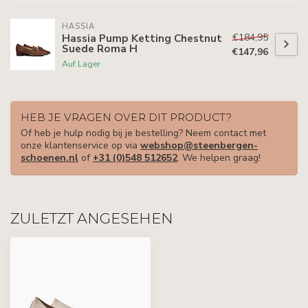
HASSIA
€184,95
Hassia Pump Ketting Chestnut
Suede Roma H
€147,96
Auf Lager
HEB JE VRAGEN OVER DIT PRODUCT?
Of heb je hulp nodig bij je bestelling? Neem contact met
onze klantenservice op via
webshop@steenbergen-
schoenen.nl
of
+31 (0)548 512652
. We helpen graag!
ZULETZT ANGESEHEN