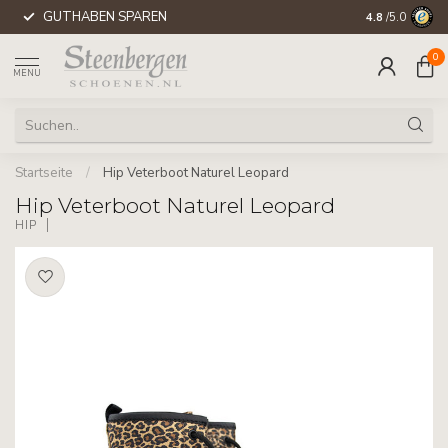
GUTHABEN SPAREN
WELTWEITE 
4.8
/5.0
0
MENU
Startseite
/
Hip Veterboot Naturel Leopard
Hip Veterboot Naturel Leopard
HIP