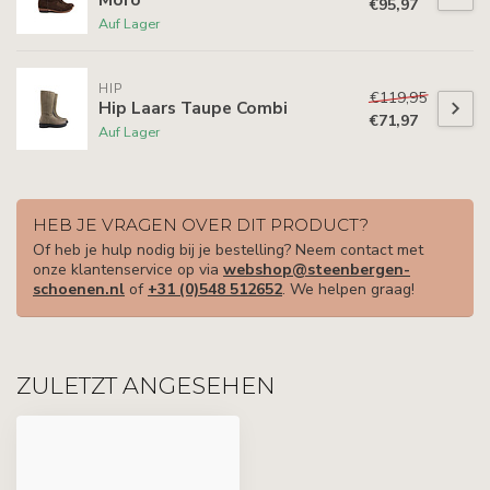
€95,97
Auf Lager
HIP
€119,95
Hip Laars Taupe Combi
€71,97
Auf Lager
HEB JE VRAGEN OVER DIT PRODUCT?
Of heb je hulp nodig bij je bestelling? Neem contact met
onze klantenservice op via
webshop@steenbergen-
schoenen.nl
of
+31 (0)548 512652
. We helpen graag!
ZULETZT ANGESEHEN