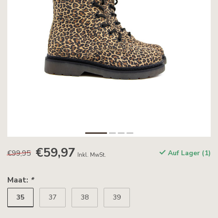
€59,97
€99,95
Auf Lager (1)
Inkl. MwSt.
Maat:
*
35
37
38
39