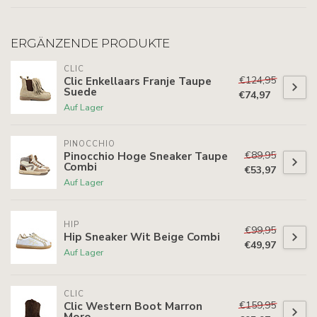
ERGÄNZENDE PRODUKTE
CLIC
€124,95
Clic Enkellaars Franje Taupe
Suede
€74,97
Auf Lager
PINOCCHIO
€89,95
Pinocchio Hoge Sneaker Taupe
Combi
€53,97
Auf Lager
HIP
€99,95
Hip Sneaker Wit Beige Combi
€49,97
Auf Lager
CLIC
€159,95
Clic Western Boot Marron
Moro