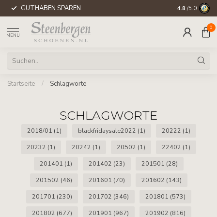
GUTHABEN SPAREN
WELTWEITE 
4.8
/5.0
0
MENU
Startseite
/
Schlagworte
SCHLAGWORTE
2018/01
(1)
blackfridaysale2022
(1)
20222
(1)
20232
(1)
20242
(1)
20502
(1)
22402
(1)
201401
(1)
201402
(23)
201501
(28)
201502
(46)
201601
(70)
201602
(143)
201701
(230)
201702
(346)
201801
(573)
201802
(677)
201901
(967)
201902
(816)