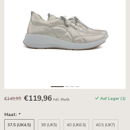
€119,96
€149,95
Auf Lager (1)
Inkl. MwSt.
Maat:
*
37.5 (UK4.5)
38 (UK5)
40 (UK6.5)
40.5 (UK7)