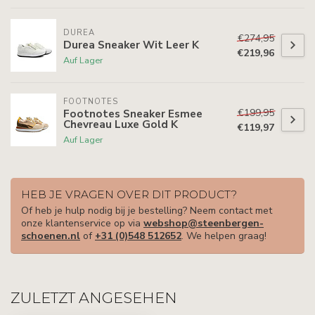
DUREA
€274,95
Durea Sneaker Wit Leer K
€219,96
Auf Lager
FOOTNOTES
€199,95
Footnotes Sneaker Esmee
Chevreau Luxe Gold K
€119,97
Auf Lager
HEB JE VRAGEN OVER DIT PRODUCT?
Of heb je hulp nodig bij je bestelling? Neem contact met
onze klantenservice op via
webshop@steenbergen-
schoenen.nl
of
+31 (0)548 512652
. We helpen graag!
ZULETZT ANGESEHEN