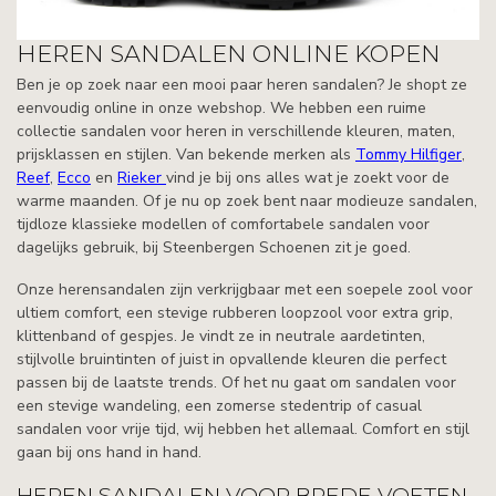
HEREN SANDALEN ONLINE KOPEN
Ben je op zoek naar een mooi paar heren sandalen? Je shopt ze
eenvoudig online in onze webshop. We hebben een ruime
collectie sandalen voor heren in verschillende kleuren, maten,
prijsklassen en stijlen. Van bekende merken als
Tommy Hilfiger
,
Reef
,
Ecco
en
Rieker
vind je bij ons alles wat je zoekt voor de
warme maanden. Of je nu op zoek bent naar modieuze sandalen,
tijdloze klassieke modellen of comfortabele sandalen voor
dagelijks gebruik, bij Steenbergen Schoenen zit je goed.
Onze herensandalen zijn verkrijgbaar met een soepele zool voor
ultiem comfort, een stevige rubberen loopzool voor extra grip,
klittenband of gespjes. Je vindt ze in neutrale aardetinten,
stijlvolle bruintinten of juist in opvallende kleuren die perfect
passen bij de laatste trends. Of het nu gaat om sandalen voor
een stevige wandeling, een zomerse stedentrip of casual
sandalen voor vrije tijd, wij hebben het allemaal. Comfort en stijl
gaan bij ons hand in hand.
HEREN SANDALEN VOOR BREDE VOETEN