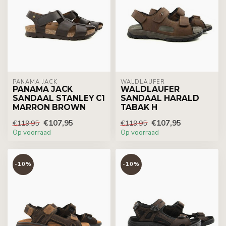
PANAMA JACK
WALDLÄUFER
PANAMA JACK
WALDLAUFER
SANDAAL STANLEY C1
SANDAAL HARALD
MARRON BROWN
TABAK H
€107,95
€107,95
€119,95
€119,95
Op voorraad
Op voorraad
-10%
-10%