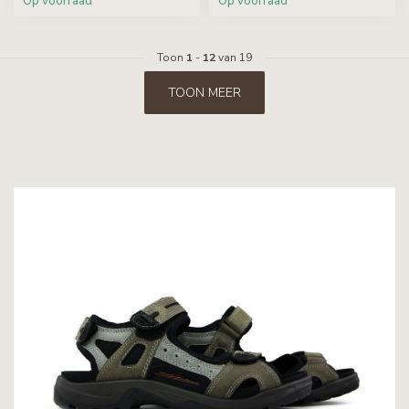
Op voorraad
Op voorraad
Toon
1
-
12
van 19
TOON MEER