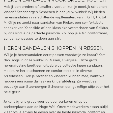
Heb jij een bredere of smallere voet en kun je moeilijk schoenen
vinden? Steenbergen Schoenen is dan jouw winkel! Wij bieden
herensandalen in verschillende wijdtematen: van F, G, H, J, K tot
M. Of je nu zoekt naar sandalen van Rieker, een comfortabele
sneaker van Xsensible of een klassieke veterschoen van Solidus,
bij ons vind je de perfecte pasvorm. Zo loop je altijd comfortabel,
zonder concessies te doen aan stijl.
HEREN SANDALEN SHOPPEN IN RIJSSEN
Wil je je herensandalen eerst passen voordat je ze koopt? Kom
dan langs in onze winkel in Rijssen, Overijssel. Onze grote
herenafdeling biedt een uitgebreide collectie hippe sandalen,
modieuze herenschoenen en comfortmerken in diverse
prijsklassen. Ook je partner en kinderen kunnen mee, want we
hebben een ruime dames- en kinderafdeling. Zo wordt een
bezoekje aan Steenbergen Schoenen een gezellige uitje voor het
hele gezin.
Je kunt bij ons gratis voor de deur parkeren of op de
parkeerplaats aan de Hoge Wal. Onze medewerkers staan altijd
klaar om je advies te geven over de beste pasvorm, comfort en