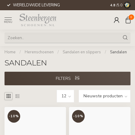
WERELDWIJDE LEVERING
4.8
/5.0
0
MENU
Home
/
Herenschoenen
/
Sandalen en slippers
/
Sandalen
SANDALEN
FILTERS
-10%
-10%