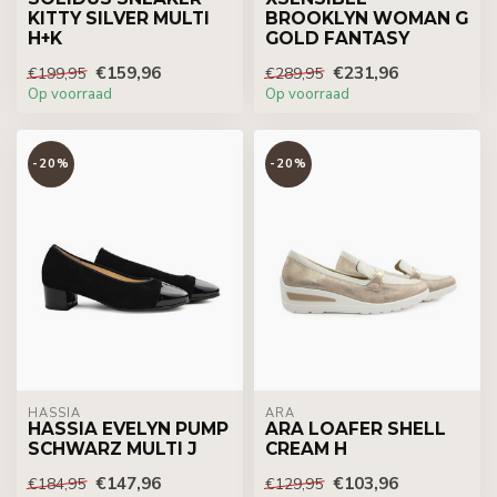
KITTY SILVER MULTI
BROOKLYN WOMAN G
H+K
GOLD FANTASY
€159,96
€231,96
€199,95
€289,95
Op voorraad
Op voorraad
-20%
-20%
HASSIA
ARA
HASSIA EVELYN PUMP
ARA LOAFER SHELL
SCHWARZ MULTI J
CREAM H
€147,96
€103,96
€184,95
€129,95