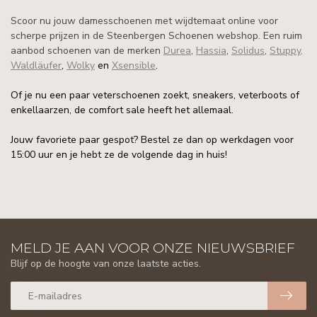
Scoor nu jouw damesschoenen met wijdtemaat online voor
scherpe prijzen in de Steenbergen Schoenen webshop. Een ruim
aanbod schoenen van de merken
Durea
,
Hassia
,
Solidus
,
Stuppy
,
Waldläufer
,
Wolky
en
Xsensible
.
Of je nu een paar veterschoenen zoekt, sneakers, veterboots of
enkellaarzen, de comfort sale heeft het allemaal.
Jouw favoriete paar gespot? Bestel ze dan op werkdagen voor
15:00 uur en je hebt ze de volgende dag in huis!
MELD JE AAN VOOR ONZE NIEUWSBRIEF
Blijf op de hoogte van onze laatste acties.