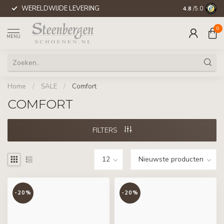
WERELDWIJDE LEVERING
4.8
/5.0
0
MENU
Home
/
SALE
/
Comfort
COMFORT
FILTERS
-20%
-20%