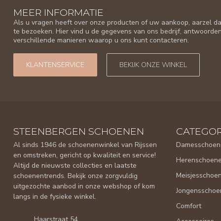
MEER INFORMATIE
Als u vragen heeft over onze producten of uw aankoop, aarzel da
te bezoeken. Hier vind u de gegevens van ons bedrijf, antwoorde
verschillende manieren waarop u ons kunt contacteren.
KLANTENSERVICE
BEKIJK ONZE WINKEL
STEENBERGEN SCHOENEN
CATEGOR
Al sinds 1946 de schoenenwinkel van Rijssen
Damesschoen
en omstreken, gericht op kwaliteit en service!
Herenschoen
Altijd de nieuwste collecties en laatste
Meisjesschoe
schoenentrends. Bekijk onze zorgvuldig
uitgezochte aanbod in onze webshop of kom
Jongensschoe
langs in de fysieke winkel.
Comfort
Haarstraat 54