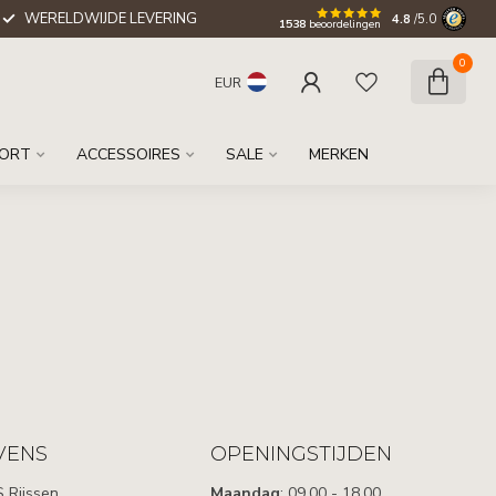
WERELDWIJDE LEVERING
4.8
/5.0
1538
beoordelingen
0
EUR
ORT
ACCESSOIRES
SALE
MERKEN
VENS
OPENINGSTIJDEN
 Rijssen
Maandag
: 09.00 - 18.00