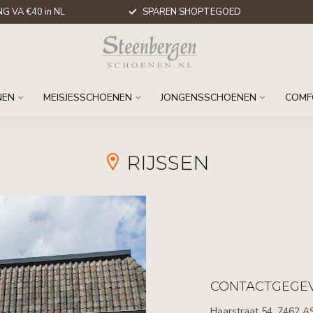
G VA €40 in NL
SPAREN SHOPTEGOED
NEN
MEISJESSCHOENEN
JONGENSSCHOENEN
COMF
RIJSSEN
CONTACTGEGE
Haarstraat 54, 7462 AS