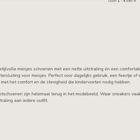
Toon
1
-
4
van 4
tijlvolle meisjes schoenen met een nette uitstraling én een comforta
tersluiting voor meisjes. Perfect voor dagelijks gebruik, een feestje 
k met het comfort en de stevigheid die kindervoeten nodig hebben.
otschoenen zijn helemaal terug in het modebeeld. Waar sneakers vaak s
traling aan iedere outfit.