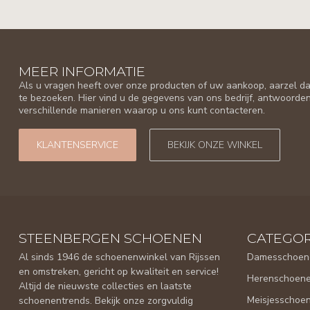
MEER INFORMATIE
Als u vragen heeft over onze producten of uw aankoop, aarzel da
te bezoeken. Hier vind u de gegevens van ons bedrijf, antwoorde
verschillende manieren waarop u ons kunt contacteren.
KLANTENSERVICE
BEKIJK ONZE WINKEL
STEENBERGEN SCHOENEN
CATEGOR
Al sinds 1946 de schoenenwinkel van Rijssen
Damesschoen
en omstreken, gericht op kwaliteit en service!
Herenschoen
Altijd de nieuwste collecties en laatste
Meisjesschoe
schoenentrends. Bekijk onze zorgvuldig