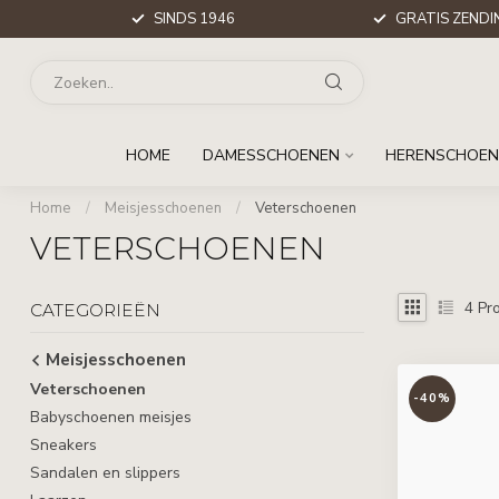
SINDS 1946
GRATIS ZENDIN
HOME
DAMESSCHOENEN
HERENSCHOEN
Home
/
Meisjesschoenen
/
Veterschoenen
VETERSCHOENEN
4
Pro
CATEGORIEËN
Meisjesschoenen
Veterschoenen
-40%
Babyschoenen meisjes
Sneakers
Sandalen en slippers