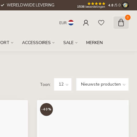
WERELDWIJDE LEVERING
4.8
/5.0
1538
beoordelingen
0
EUR
FORT
ACCESSOIRES
SALE
MERKEN
Toon:
-40%