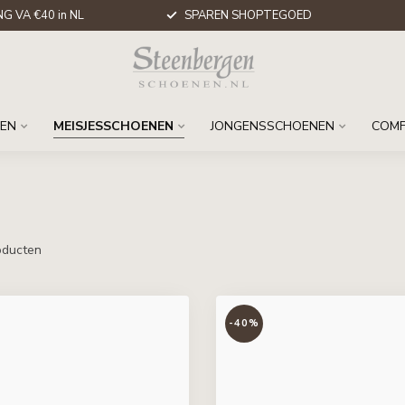
G VA €40 in NL
SPAREN SHOPTEGOED
EN
MEISJESSCHOENEN
JONGENSSCHOENEN
COM
ducten
-40%