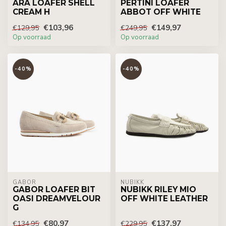
ARA LOAFER SHELL
PERTINI LOAFER
CREAM H
ABBOT OFF WHITE
€103,96
€149,97
€129,95
€249,95
Op voorraad
Op voorraad
-40%
-40%
GABOR
NUBIKK
GABOR LOAFER BIT
NUBIKK RILEY MIO
OASI DREAMVELOUR
OFF WHITE LEATHER
G
€80,97
€137,97
€134,95
€229,95