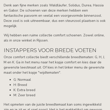
Denk aan fijne merken zoals Waldläufer, Solidus, Durea, Hassia
en Gabor. De schoenen van deze merken hebben een
fantastische pasvorm en veelal een voorgevormde binnenzool.
Deze zool is ook uitneembaar, dus een steunzool plaatsen is ook
mogelijk.
Wij hebben een ruime collectie comfort schoenen. Zowel online,
als in onze winkel in Rijssen.
INSTAPPERS VOOR BREDE VOETEN
Onze comfort collectie biedt verschillende breedtematen: G, H, J,
M en K. Ga in het menu naar het kopje comfort en kies daar de
gewenste leestmaat uit. Of kies in het linker menu de gewenste
maat onder het kopje "wijdtematen".
G: Normaal
H: Breed
K: Extra breed
M: Zeer breed
Het opmeten van de juiste breedtemaat kan soms ingewikkeld
zijn en je zit er al snel naast. Het is het makkelijkst om gewoon