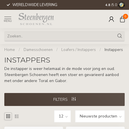
WERELDWIJDE LEVERING
4.8
/5.0
0
MENU
Home
/
Damesschoenen
/
Loafers / Instappers
/
Instappers
INSTAPPERS
De instapper is weer helemaal in de mode voor jong en oud.
Steenbergen Schoenen heeft een stoer en gevarieerd aanbod
met onder andere Toral en Gabor.
FILTERS