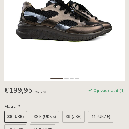
€199,95
Op voorraad (1)
Incl. btw
Maat:
*
38 (UK5)
38.5 (UK5.5)
39 (UK6)
41 (UK7.5)