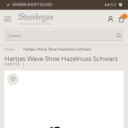
SPAREN SHOPTEGOED
WERELDWIJD
4.8
/5.0
0
MENU
Home
/
Hartjes Wave Shoe Hazelnuss Schwarz
Hartjes Wave Shoe Hazelnuss Schwarz
HARTJES