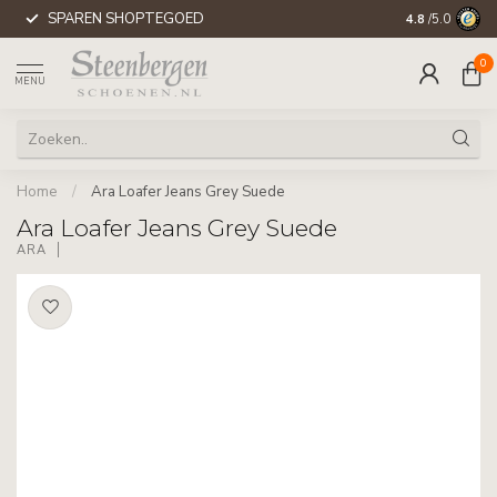
SPAREN SHOPTEGOED
WERELDWIJD
4.8
/5.0
0
MENU
Home
/
Ara Loafer Jeans Grey Suede
Ara Loafer Jeans Grey Suede
ARA