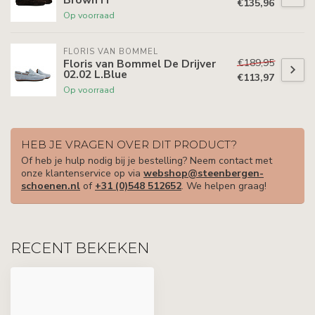
€135,96
Op voorraad
FLORIS VAN BOMMEL
€189,95
Floris van Bommel De Drijver
02.02 L.Blue
€113,97
Op voorraad
HEB JE VRAGEN OVER DIT PRODUCT?
Of heb je hulp nodig bij je bestelling? Neem contact met
onze klantenservice op via
webshop@steenbergen-
schoenen.nl
of
+31 (0)548 512652
. We helpen graag!
RECENT BEKEKEN