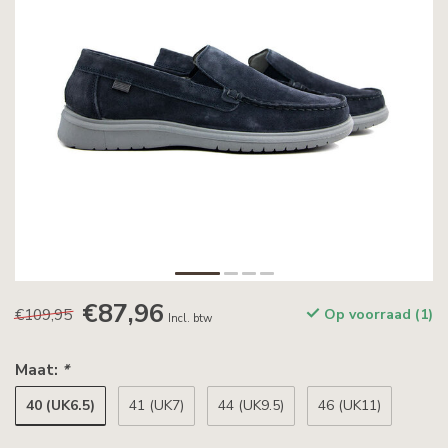
€87,96
€109,95
Op voorraad (1)
Incl. btw
Maat:
*
40 (UK6.5)
41 (UK7)
44 (UK9.5)
46 (UK11)