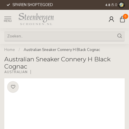
SPAREN SHOPTEGOED
WERELDWIJD
4.8
/5.0
0
MENU
Home
/
Australian Sneaker Connery H Black Cognac
Australian Sneaker Connery H Black
Cognac
AUSTRALIAN