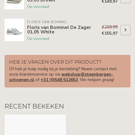
€149,97
Op voorraad
FLORIS VAN BOMMEL
€259,95
Floris van Bommel De Zager
01.05 White
€155,97
Op voorraad
HEB JE VRAGEN OVER DIT PRODUCT?
Of heb je hulp nodig bij je bestelling? Neem contact met
onze klantenservice op via
webshop@steenbergen-
schoenen.nl
of
+31 (0)548 512652
. We helpen graag!
RECENT BEKEKEN