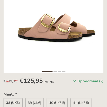
€125,95
€139,95
Op voorraad (2)
Incl. btw
Maat:
*
38 (UK5)
39 (UK6)
40 (UK6.5)
41 (UK7.5)