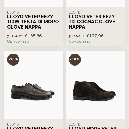
LLOYD
LLOYD
LLOYD VETER EEZY
LLOYD VETER EEZY
110W TESTA DI MORO
112 COGNAC GLOVE
GLOVE NAPPA
NAPPA
€135,96
€127,96
€169,95
€159,95
Op voorraad
Op voorraad
-20%
-20%
LLOYD
LLOYD
LLOYD VETER EEZY
LLOYD HOGE VETER