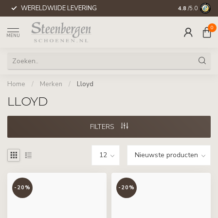
WERELDWIJDE LEVERING
4.8
/5.0
0
MENU
Home
/
Merken
/
Lloyd
LLOYD
FILTERS
-20%
-20%