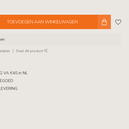
TOEVOEGEN AAN WINKELWAGEN
gen
lijken
Deel dit product
 VA €40 in NL
TEGOED
LEVERING