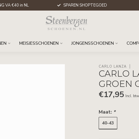
G VA €40 in NL
SPAREN SHOPTEGOED
NEN
MEISJESSCHOENEN
JONGENSSCHOENEN
COMF
CARLO LANZA
CARLO 
GROEN G
€17,95
Incl. bt
Maat:
*
40-43