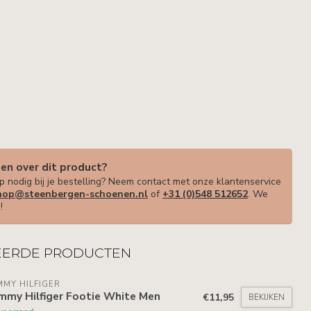
gen over dit product?
p nodig bij je bestelling? Neem contact met onze klantenservice
op@steenbergen-schoenen.nl
of
+31 (0)548 512652
. We
!
EERDE PRODUCTEN
MY HILFIGER
mmy Hilfiger Footie White Men
€11,95
BEKIJKEN