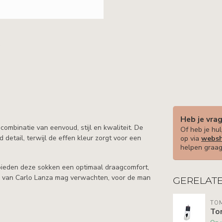
Heb je vra
ombinatie van eenvoud, stijl en kwaliteit. De
Of heb je hul
detail, terwijl de effen kleur zorgt voor een
op via
websh
helpen graag
bieden deze sokken een optimaal draagcomfort,
je van Carlo Lanza mag verwachten, voor de man
GERELAT
TOM
To