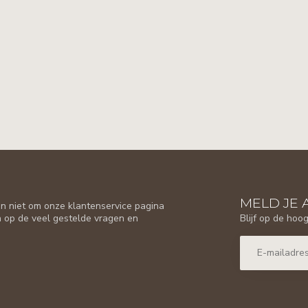
MELD JE 
n niet om onze klantenservice pagina
Blijf op de hoo
n op de veel gestelde vragen en