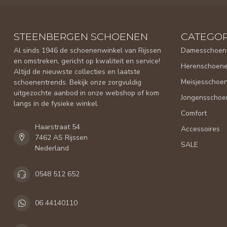
STEENBERGEN SCHOENEN
CATEGOR
Al sinds 1946 de schoenenwinkel van Rijssen
Damesschoen
en omstreken, gericht op kwaliteit en service!
Herenschoen
Altijd de nieuwste collecties en laatste
Meisjesschoe
schoenentrends. Bekijk onze zorgvuldig
uitgezochte aanbod in onze webshop of kom
Jongensschoe
langs in de fysieke winkel.
Comfort
Haarstraat 54
Accessoires
7462 AS Rijssen
SALE
Nederland
0548 512 652
06 44140110