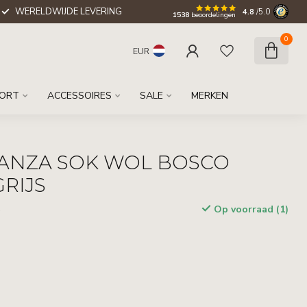
WERELDWIJDE LEVERING
4.8
/5.0
1538
beoordelingen
0
EUR
ORT
ACCESSOIRES
SALE
MERKEN
LANZA SOK WOL BOSCO
RIJS
Op voorraad (1)
w