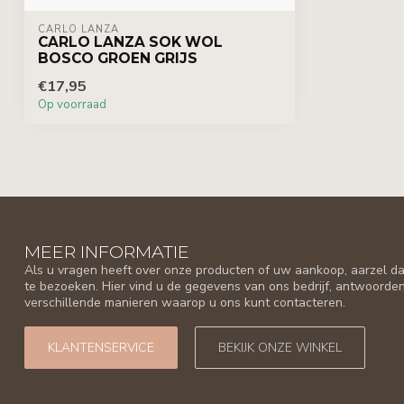
CARLO LANZA
CARLO LANZA SOK WOL
BOSCO GROEN GRIJS
€17,95
Op voorraad
MEER INFORMATIE
Als u vragen heeft over onze producten of uw aankoop, aarzel da
te bezoeken. Hier vind u de gegevens van ons bedrijf, antwoorde
verschillende manieren waarop u ons kunt contacteren.
KLANTENSERVICE
BEKIJK ONZE WINKEL