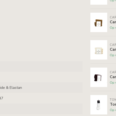
Op 
CA
Ca
Op 
CA
Car
Op 
CA
Ca
Op 
ide & Elastan
47
TOM
To
Op 