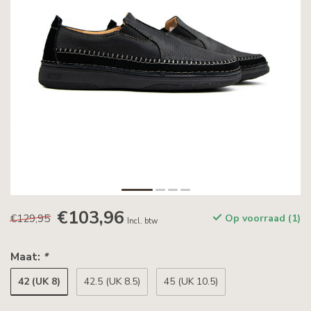
€103,96
€129,95
Op voorraad (1)
Incl. btw
Maat:
*
42 (UK 8)
42.5 (UK 8.5)
45 (UK 10.5)