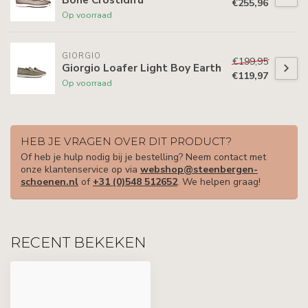
€255,96
Op voorraad
GIORGIO
€199,95
Giorgio Loafer Light Boy Earth
€119,97
Op voorraad
HEB JE VRAGEN OVER DIT PRODUCT?
Of heb je hulp nodig bij je bestelling? Neem contact met
onze klantenservice op via
webshop@steenbergen-
schoenen.nl
of
+31 (0)548 512652
. We helpen graag!
RECENT BEKEKEN