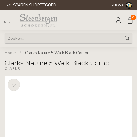
SPAREN SHOPTEGOED
WERELDWIJD
4.8
/5.0
0
MENU
Home
/
Clarks Nature 5 Walk Black Combi
Clarks Nature 5 Walk Black Combi
CLARKS