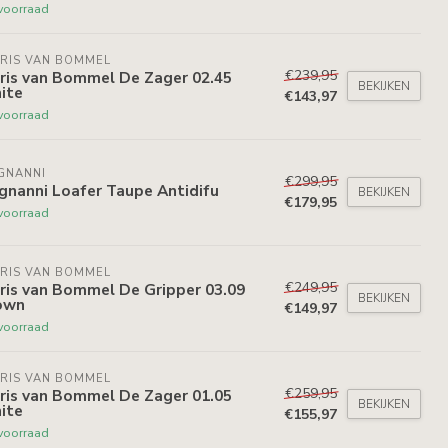
voorraad
RIS VAN BOMMEL
€239,95
ris van Bommel De Zager 02.45
BEKIJKEN
ite
€143,97
voorraad
GNANNI
€299,95
gnanni Loafer Taupe Antidifu
BEKIJKEN
€179,95
voorraad
RIS VAN BOMMEL
€249,95
ris van Bommel De Gripper 03.09
BEKIJKEN
own
€149,97
voorraad
RIS VAN BOMMEL
€259,95
ris van Bommel De Zager 01.05
BEKIJKEN
ite
€155,97
voorraad