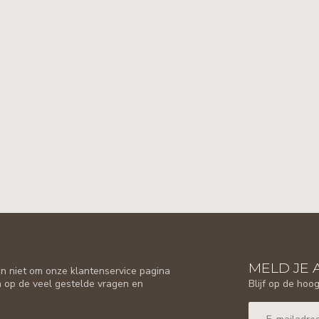
MELD JE 
n niet om onze klantenservice pagina
Blijf op de hoo
n op de veel gestelde vragen en