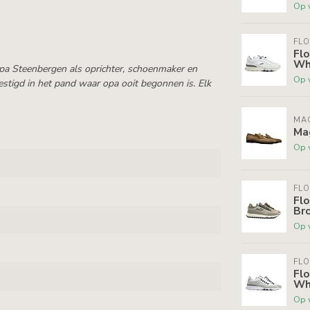
Op 
FLO
Flo
Wh
opa Steenbergen als oprichter, schoenmaker en
Op 
stigd in het pand waar opa ooit begonnen is. Elk
MA
Ma
Op 
FLO
Flo
Br
Op 
FLO
Flo
Wh
Op 