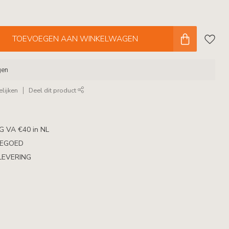
TOEVOEGEN AAN WINKELWAGEN
gen
lijken
Deel dit product
 VA €40 in NL
TEGOED
LEVERING