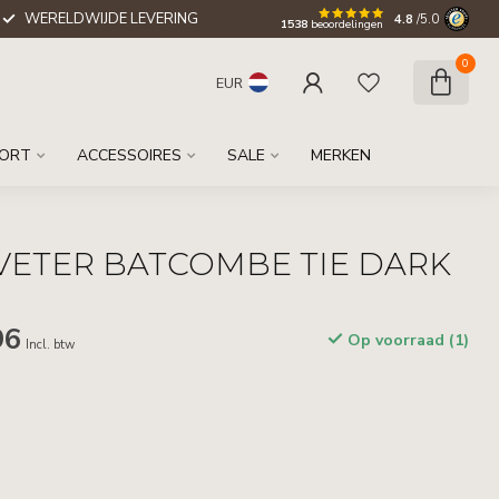
WERELDWIJDE LEVERING
4.8
/5.0
1538
beoordelingen
0
EUR
ORT
ACCESSOIRES
SALE
MERKEN
VETER BATCOMBE TIE DARK
96
Op voorraad (1)
Incl. btw