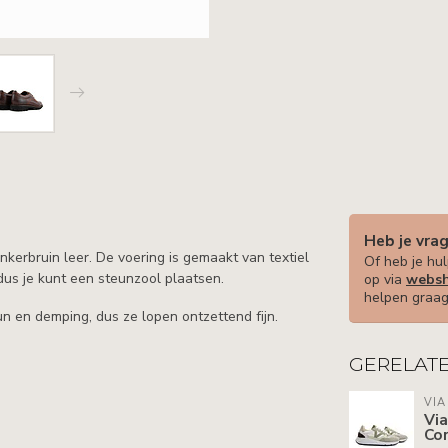
Heb je vra
erbruin leer. De voering is gemaakt van textiel
Of heb je hul
dus je kunt een steunzool plaatsen.
op via
websh
helpen graag
n en demping, dus ze lopen ontzettend fijn.
GERELAT
VIA
Via
Cor