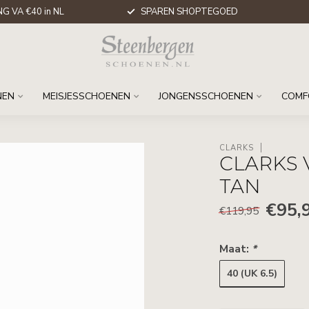
G VA €40 in NL
SPAREN SHOPTEGOED
NEN
MEISJESSCHOENEN
JONGENSSCHOENEN
COMF
CLARKS
CLARKS 
TAN
€95,
€119,95
Maat:
*
40 (UK 6.5)