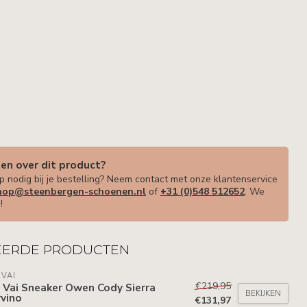
gen over dit product?
p nodig bij je bestelling? Neem contact met onze klantenservice
op@steenbergen-schoenen.nl
of
+31 (0)548 512652
. We
!
EERDE PRODUCTEN
 VAI
€219,95
 Vai Sneaker Owen Cody Sierra
BEKIJKEN
vino
€131,97