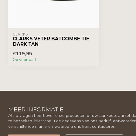
CLARKS
CLARKS VETER BATCOMBE TIE
DARK TAN
€119,95
Op voorraad
MEER INFORMATIE
Als u vragen heeft over onze producten of uw aankoop, aarzel da
te bezoeken. Hier vind u de gegevens van ons bedrijf, antwoorde
verschillende manieren waarop u ons kunt contacteren.