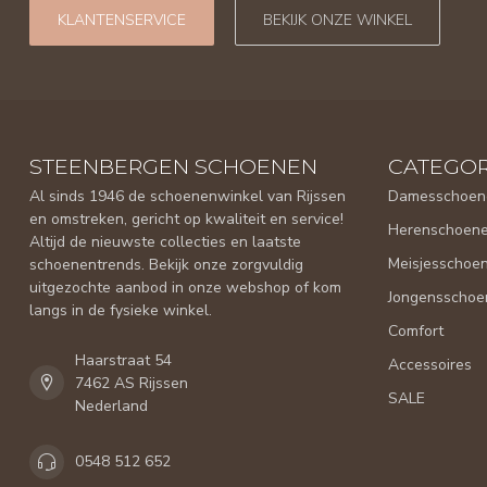
KLANTENSERVICE
BEKIJK ONZE WINKEL
STEENBERGEN SCHOENEN
CATEGOR
Al sinds 1946 de schoenenwinkel van Rijssen
Damesschoen
en omstreken, gericht op kwaliteit en service!
Herenschoen
Altijd de nieuwste collecties en laatste
Meisjesschoe
schoenentrends. Bekijk onze zorgvuldig
uitgezochte aanbod in onze webshop of kom
Jongensschoe
langs in de fysieke winkel.
Comfort
Haarstraat 54
Accessoires
7462 AS Rijssen
SALE
Nederland
0548 512 652