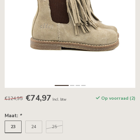
€74,97
€124,95
Op voorraad (2)
Incl. btw
Maat:
*
23
24
25