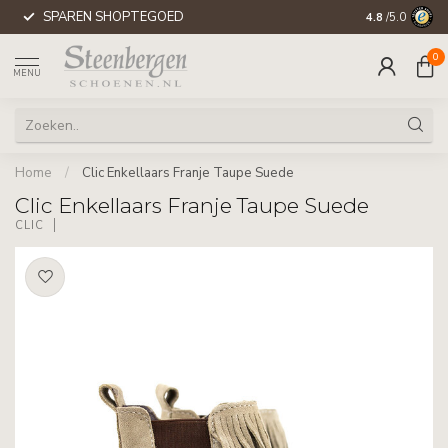
SPAREN SHOPTEGOED
WERELDWIJD
4.8
/5.0
0
MENU
Home
/
Clic Enkellaars Franje Taupe Suede
Clic Enkellaars Franje Taupe Suede
CLIC