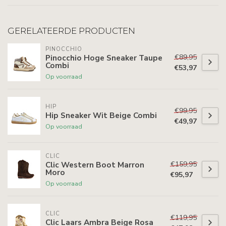
GERELATEERDE PRODUCTEN
PINOCCHIO
€89,95
Pinocchio Hoge Sneaker Taupe
Combi
€53,97
Op voorraad
HIP
€99,95
Hip Sneaker Wit Beige Combi
€49,97
Op voorraad
CLIC
€159,95
Clic Western Boot Marron
Moro
€95,97
Op voorraad
CLIC
€119,95
Clic Laars Ambra Beige Rosa