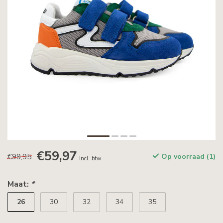
€59,97
€99,95
Op voorraad (1)
Incl. btw
Maat:
*
26
30
32
34
35