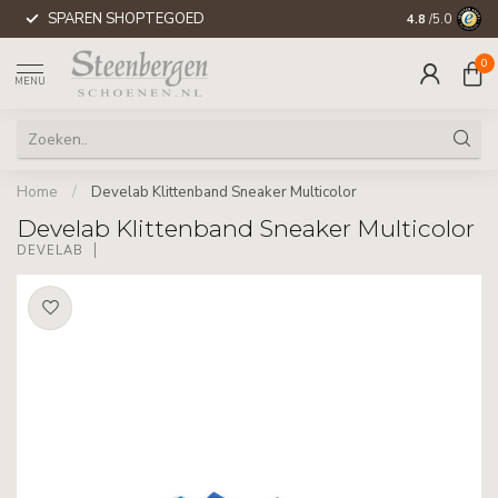
SPAREN SHOPTEGOED
WERELDWIJD
4.8
/5.0
0
MENU
Home
/
Develab Klittenband Sneaker Multicolor
Develab Klittenband Sneaker Multicolor
DEVELAB