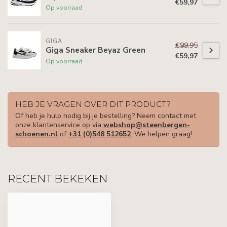
€59,97
Op voorraad
GIGA
€99,95
Giga Sneaker Beyaz Green
€59,97
Op voorraad
HEB JE VRAGEN OVER DIT PRODUCT?
Of heb je hulp nodig bij je bestelling? Neem contact met
onze klantenservice op via
webshop@steenbergen-
schoenen.nl
of
+31 (0)548 512652
. We helpen graag!
RECENT BEKEKEN