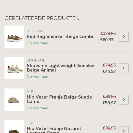
GERELATEERDE PRODUCTEN
RED-RAG
€134,95
Red Rag Sneaker Beige Combi
€80,97
Op voorraad
SHOESME
€74,95
Shoesme Lightweight Sneaker
Beige Animal
€44,97
Op voorraad
HIP
€99,95
Hip Veter Franje Beige Suede
Combi
€59,97
Op voorraad
HIP
€99,95
Hip Veter Franje Naturel
Leopard Combi