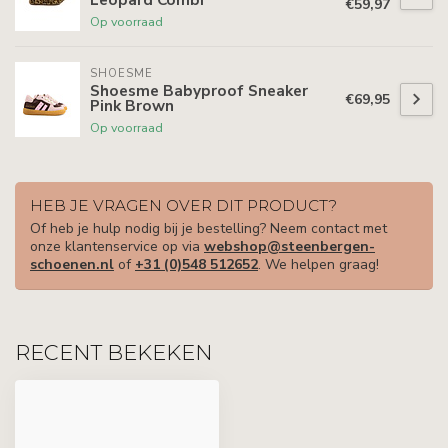
€59,97
Op voorraad
SHOESME
Shoesme Babyproof Sneaker
€69,95
Pink Brown
Op voorraad
HEB JE VRAGEN OVER DIT PRODUCT?
Of heb je hulp nodig bij je bestelling? Neem contact met
onze klantenservice op via
webshop@steenbergen-
schoenen.nl
of
+31 (0)548 512652
. We helpen graag!
RECENT BEKEKEN