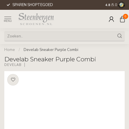
SPAREN SHOPTEGOED
WERELDWIJD
4.8
/5.0
0
MENU
Home
/
Develab Sneaker Purple Combi
Develab Sneaker Purple Combi
DEVELAB