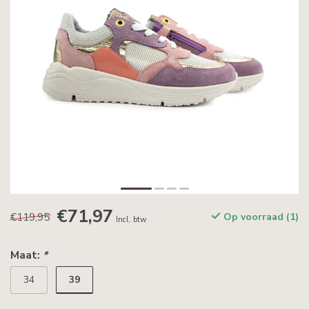
€71,97
€119,95
Op voorraad (1)
Incl. btw
Maat:
*
39
34