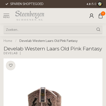
SPAREN SHOPTEGOED
WERELDWIJD
4.8
/5.0
0
MENU
Home
/
Develab Western Laars Old Pink Fantasy
Develab Western Laars Old Pink Fantasy
DEVELAB