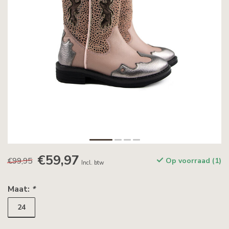
€59,97
€99,95
Op voorraad (1)
Incl. btw
Maat:
*
24