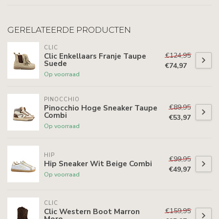
GERELATEERDE PRODUCTEN
CLIC
€124,95
Clic Enkellaars Franje Taupe
Suede
€74,97
Op voorraad
PINOCCHIO
€89,95
Pinocchio Hoge Sneaker Taupe
Combi
€53,97
Op voorraad
HIP
€99,95
Hip Sneaker Wit Beige Combi
€49,97
Op voorraad
CLIC
€159,95
Clic Western Boot Marron
Moro