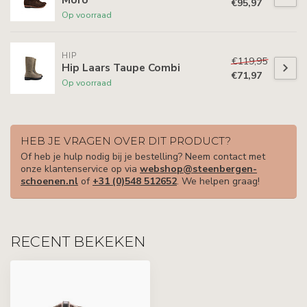
€95,97
Op voorraad
HIP
€119,95
Hip Laars Taupe Combi
€71,97
Op voorraad
HEB JE VRAGEN OVER DIT PRODUCT?
Of heb je hulp nodig bij je bestelling? Neem contact met
onze klantenservice op via
webshop@steenbergen-
schoenen.nl
of
+31 (0)548 512652
. We helpen graag!
RECENT BEKEKEN