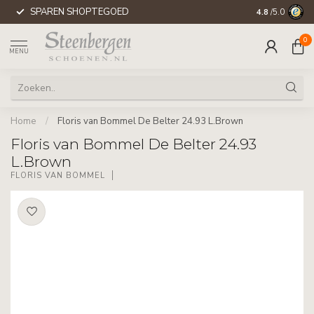
SPAREN SHOPTEGOED
WERELDWIJD
4.8
/5.0
0
MENU
Home
/
Floris van Bommel De Belter 24.93 L.Brown
Floris van Bommel De Belter 24.93
L.Brown
FLORIS VAN BOMMEL