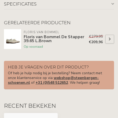
SPECIFICATIES
GERELATEERDE PRODUCTEN
FLORIS VAN BOMMEL
€279,95
Floris van Bommel De Stapper
39.65 L.Brown
€209,96
Op voorraad
HEB JE VRAGEN OVER DIT PRODUCT?
Of heb je hulp nodig bij je bestelling? Neem contact met
onze klantenservice op via
webshop@steenbergen-
schoenen.nl
of
+31 (0)548 512652
. We helpen graag!
RECENT BEKEKEN