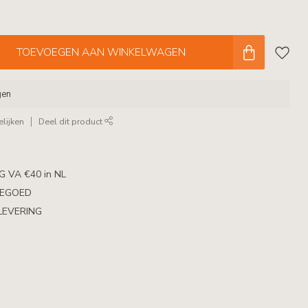
TOEVOEGEN AAN WINKELWAGEN
gen
lijken
Deel dit product
 VA €40 in NL
TEGOED
LEVERING