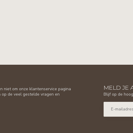
MELD JE 
n niet om onze klantenservice pagina
Blijf op de hoo
n op de veel gestelde vragen en