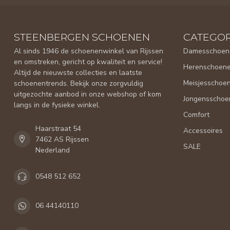
STEENBERGEN SCHOENEN
CATEGOR
Al sinds 1946 de schoenenwinkel van Rijssen
Damesschoen
en omstreken, gericht op kwaliteit en service!
Herenschoen
Altijd de nieuwste collecties en laatste
Meisjesschoe
schoenentrends. Bekijk onze zorgvuldig
uitgezochte aanbod in onze webshop of kom
Jongensschoe
langs in de fysieke winkel.
Comfort
Haarstraat 54
Accessoires
7462 AS Rijssen
SALE
Nederland
0548 512 652
06 44140110