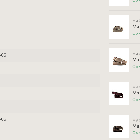
Op 
MA
Ma
Op 
MA
-06
Ma
Op 
MA
Ma
Op 
-06
MA
Ma
Op 