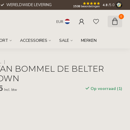
WERELDWIJDE LEVERING
4.8
/5.0
1538
beoordelingen
0
EUR
ORT
ACCESSOIRES
SALE
MERKEN
L
VAN BOMMEL DE BELTER
ROWN
5
Op voorraad (1)
Incl. btw