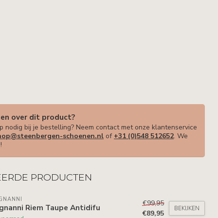
gen over dit product?
p nodig bij je bestelling? Neem contact met onze klantenservice
op@steenbergen-schoenen.nl
of
+31 (0)548 512652
. We
!
EERDE PRODUCTEN
GNANNI
€99,95
gnanni Riem Taupe Antidifu
BEKIJKEN
€89,95