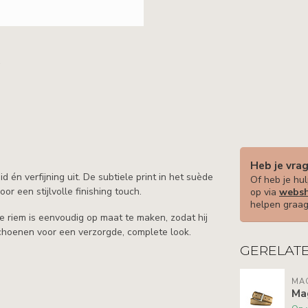
Heb je vra
én verfijning uit. De subtiele print in het suède
Of heb je hul
or een stijlvolle finishing touch.
op via
websh
helpen graag
e riem is eenvoudig op maat te maken, zodat hij
 schoenen voor een verzorgde, complete look.
GERELAT
MA
Ma