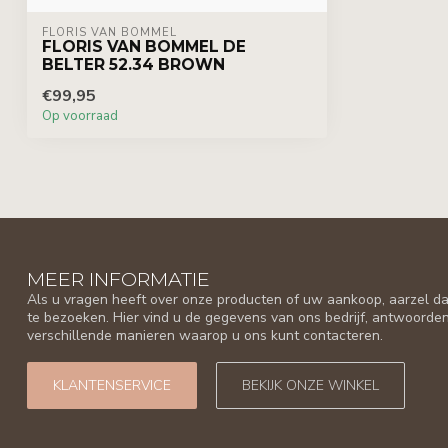
FLORIS VAN BOMMEL
FLORIS VAN BOMMEL DE
BELTER 52.34 BROWN
€99,95
Op voorraad
MEER INFORMATIE
Als u vragen heeft over onze producten of uw aankoop, aarzel da
te bezoeken. Hier vind u de gegevens van ons bedrijf, antwoorde
verschillende manieren waarop u ons kunt contacteren.
KLANTENSERVICE
BEKIJK ONZE WINKEL