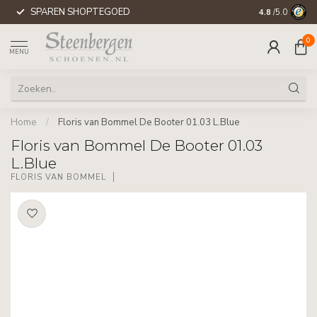
SPAREN SHOPTEGOED
WERELDWIJD
4.8
/5.0
0
MENU
Home
/
Floris van Bommel De Booter 01.03 L.Blue
Floris van Bommel De Booter 01.03
L.Blue
FLORIS VAN BOMMEL