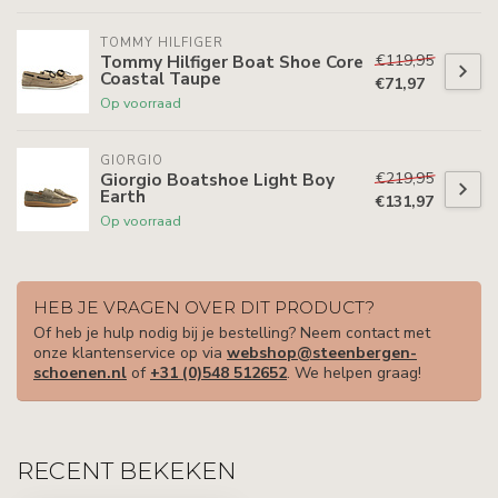
TOMMY HILFIGER
€119,95
Tommy Hilfiger Boat Shoe Core
Coastal Taupe
€71,97
Op voorraad
GIORGIO
€219,95
Giorgio Boatshoe Light Boy
Earth
€131,97
Op voorraad
HEB JE VRAGEN OVER DIT PRODUCT?
Of heb je hulp nodig bij je bestelling? Neem contact met
onze klantenservice op via
webshop@steenbergen-
schoenen.nl
of
+31 (0)548 512652
. We helpen graag!
RECENT BEKEKEN