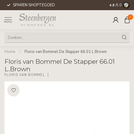
SPAREN SHOPTEGOED
WERELDWIJD
4.8
/5.0
0
MENU
Home
/
Floris van Bommel De Stapper 66.01 L.Brown
Floris van Bommel De Stapper 66.01
L.Brown
FLORIS VAN BOMMEL