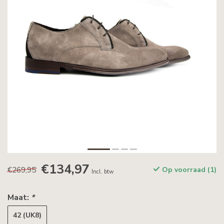
€134,97
€269,95
Op voorraad (1)
Incl. btw
Maat:
*
42 (UK8)