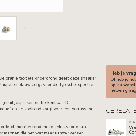
Heb je vra
 De oranje textiele ondergrond geeft deze sneaker
Of heb je hul
js, taupe en blauw zorgt voor die typische, speelse
op via
websh
helpen graag
esign uitgesproken en herkenbaar. De
pmotief op de zoolrand zorgt voor een verrassend
GERELAT
VIA
teerde elementen rondom de enkel voor extra
Via
Cor
voor mannen die net wat meer ruimte wensen.