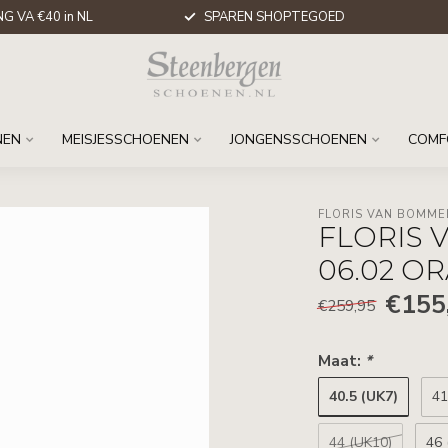
G VA €40 in NL
SPAREN SHOPTEGOED
NEN
MEISJESSCHOENEN
JONGENSSCHOENEN
COMF
FLORIS VAN BOMME
FLORIS 
06.02 O
€155
€259,95
Maat:
*
40.5 (UK7)
41
44 (UK10)
46 