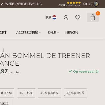
WERELDWIJDE LEVERING
4.8
/5.0
1538
beoordelingen
0
EUR
ORT
ACCESSOIRES
SALE
MERKEN
L
VAN BOMMEL DE TREENER
RANGE
,97
Op voorraad (1)
Incl. btw
 (UK7.5)
42 (UK8)
42.5 (UK8.5)
43.5 (UK9.5)
(UK11)