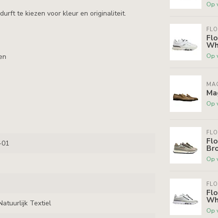
Op 
rft te kiezen voor kleur en originaliteit.
FLO
Flo
Wh
Op 
en
MA
Ma
Op 
FLO
Flo
-01
Br
Op 
FLO
Flo
Wh
atuurlijk Textiel
Op 