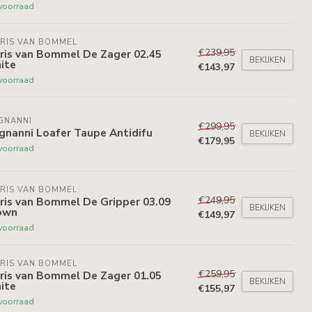
voorraad
RIS VAN BOMMEL
€239,95
ris van Bommel De Zager 02.45
BEKIJKEN
ite
€143,97
voorraad
GNANNI
€299,95
gnanni Loafer Taupe Antidifu
BEKIJKEN
€179,95
voorraad
RIS VAN BOMMEL
€249,95
ris van Bommel De Gripper 03.09
BEKIJKEN
own
€149,97
voorraad
RIS VAN BOMMEL
€259,95
ris van Bommel De Zager 01.05
BEKIJKEN
ite
€155,97
voorraad