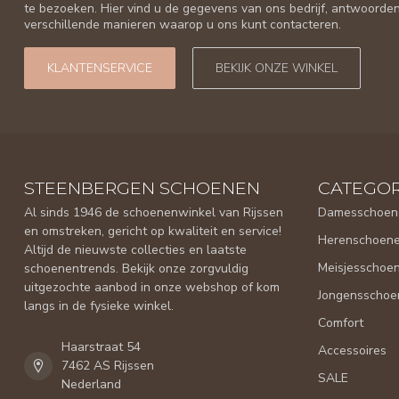
te bezoeken. Hier vind u de gegevens van ons bedrijf, antwoorde
verschillende manieren waarop u ons kunt contacteren.
KLANTENSERVICE
BEKIJK ONZE WINKEL
STEENBERGEN SCHOENEN
CATEGOR
Al sinds 1946 de schoenenwinkel van Rijssen
Damesschoen
en omstreken, gericht op kwaliteit en service!
Herenschoen
Altijd de nieuwste collecties en laatste
Meisjesschoe
schoenentrends. Bekijk onze zorgvuldig
uitgezochte aanbod in onze webshop of kom
Jongensschoe
langs in de fysieke winkel.
Comfort
Haarstraat 54
Accessoires
7462 AS Rijssen
SALE
Nederland