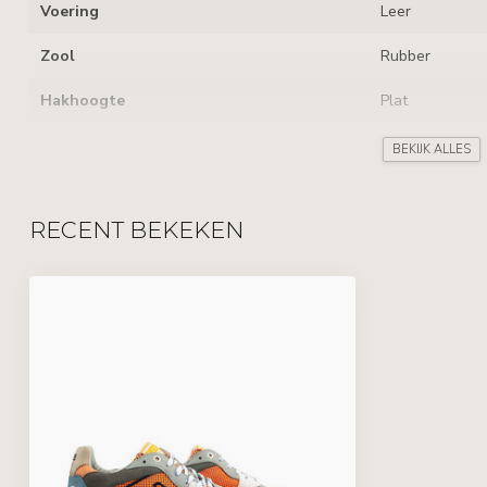
Voering
Leer
Zool
Rubber
Hakhoogte
Plat
Uitneembaar voetbed
BEKIJK ALLES
Sluiting
Veters
RECENT BEKEKEN
Kenmerken
Verschillende K
Leverancierscode
SFM-10243-86