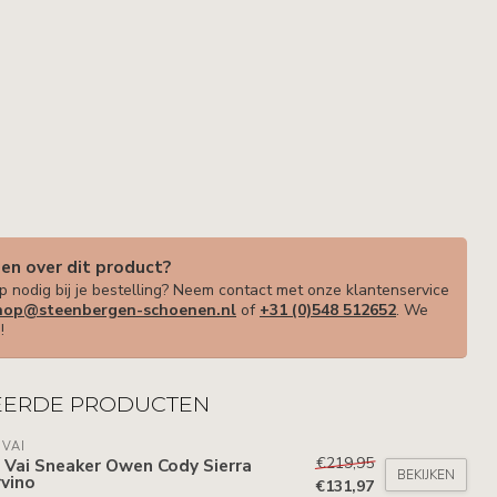
gen over dit product?
p nodig bij je bestelling? Neem contact met onze klantenservice
op@steenbergen-schoenen.nl
of
+31 (0)548 512652
. We
!
EERDE PRODUCTEN
 VAI
€219,95
 Vai Sneaker Owen Cody Sierra
BEKIJKEN
vino
€131,97