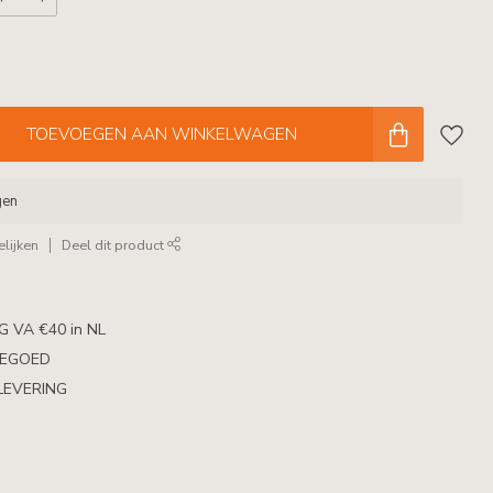
TOEVOEGEN AAN WINKELWAGEN
gen
lijken
Deel dit product
 VA €40 in NL
TEGOED
LEVERING