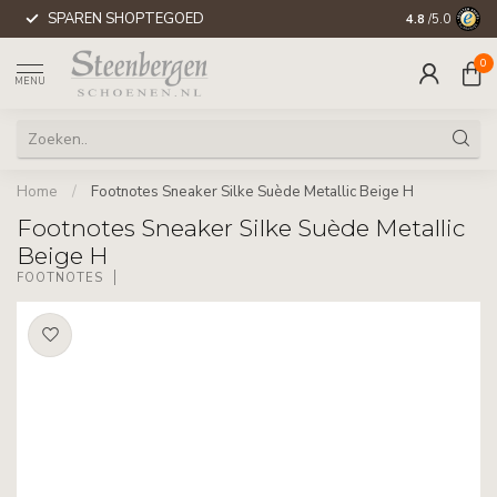
SPAREN SHOPTEGOED
WERELDWIJD
4.8
/5.0
0
MENU
Home
/
Footnotes Sneaker Silke Suède Metallic Beige H
Footnotes Sneaker Silke Suède Metallic
Beige H
FOOTNOTES