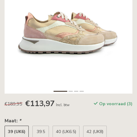
€113,97
€189,95
Op voorraad (3)
Incl. btw
Maat:
*
39 (UK6)
39.5
40 (UK6.5)
42 (UK8)