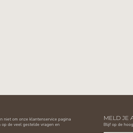
MELD JE 
n niet om onze klantenservice pagina
Blijf op de hoo
n op de veel gestelde vragen en