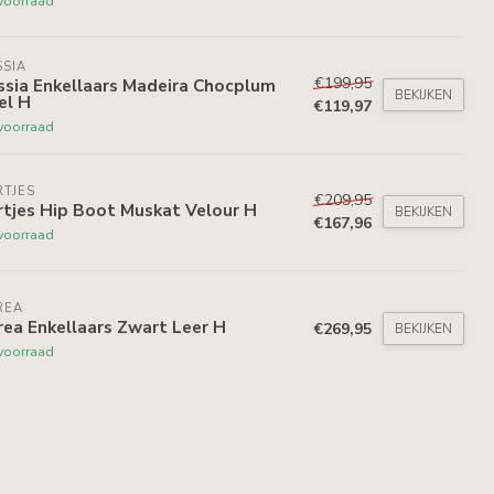
voorraad
SIA
€199,95
ssia Enkellaars Madeira Chocplum
BEKIJKEN
el H
€119,97
voorraad
TJES
€209,95
rtjes Hip Boot Muskat Velour H
BEKIJKEN
€167,96
voorraad
REA
ea Enkellaars Zwart Leer H
€269,95
BEKIJKEN
voorraad