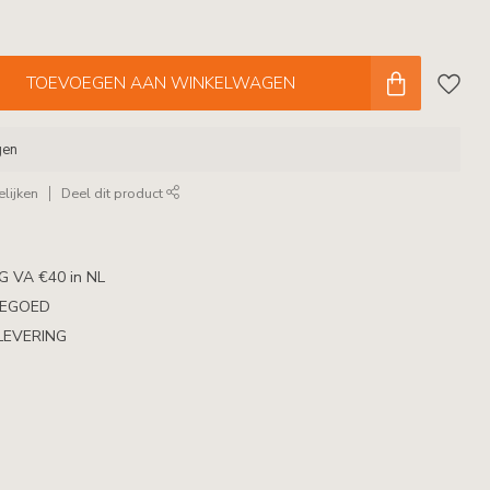
TOEVOEGEN AAN WINKELWAGEN
gen
lijken
Deel dit product
 VA €40 in NL
TEGOED
LEVERING