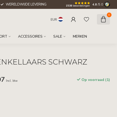
WERELDWIJDE LEVERING
4.8
/5.0
1538
beoordelingen
0
EUR
ORT
ACCESSOIRES
SALE
MERKEN
ENKELLAARS SCHWARZ
97
Op voorraad (1)
Incl. btw