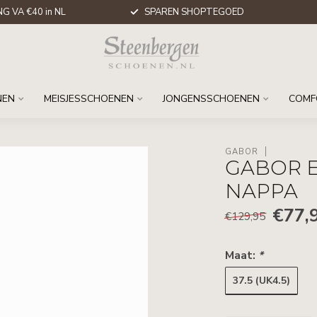
G VA €40 in NL
SPAREN SHOPTEGOED
NEN
MEISJESSCHOENEN
JONGENSSCHOENEN
COMF
GABOR
GABOR 
NAPPA
€77,
€129,95
Maat:
*
37.5 (UK4.5)