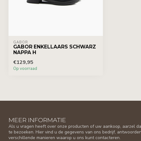
GABOR
GABOR ENKELLAARS SCHWARZ
NAPPA H
€129,95
Op voorraad
MEER INFORMATIE
Als u vragen heeft over onze producten of uw aankoop, aarzel da
te bezoeken. Hier vind u de gegevens van ons bedrijf, antwoorde
verschillende manieren waarop u ons kunt contacteren.