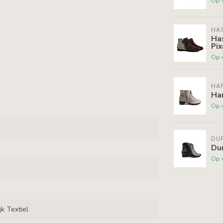
Op 
HAS
Ha
Pix
Op 
HAR
Ha
Op 
DU
Dur
Op 
jk Textiel