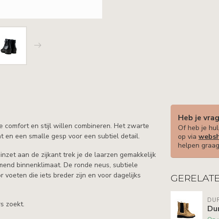
Heb je vra
 comfort en stijl willen combineren. Het zwarte
Of heb je hul
ant en een smalle gesp voor een subtiel detail.
op via
websh
helpen graag
inzet aan de zijkant trek je de laarzen gemakkelijk
mend binnenklimaat. De ronde neus, subtiele
voeten die iets breder zijn en voor dagelijks
GERELAT
DU
s zoekt.
Du