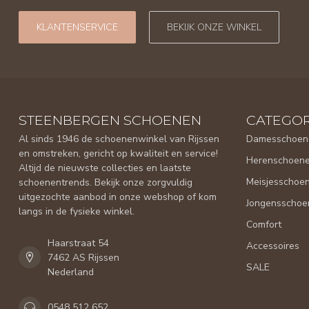
KLANTENSERVICE
BEKIJK ONZE WINKEL
STEENBERGEN SCHOENEN
CATEGOR
Al sinds 1946 de schoenenwinkel van Rijssen
Damesschoen
en omstreken, gericht op kwaliteit en service!
Herenschoen
Altijd de nieuwste collecties en laatste
Meisjesschoe
schoenentrends. Bekijk onze zorgvuldig
uitgezochte aanbod in onze webshop of kom
Jongensschoe
langs in de fysieke winkel.
Comfort
Haarstraat 54
Accessoires
7462 AS Rijssen
SALE
Nederland
0548 512 652