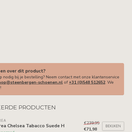
gen over dit product?
p nodig bij je bestelling? Neem contact met onze klantenservice
op@steenbergen-schoenen.nl
of
+31 (0)548 512652
. We
!
EERDE PRODUCTEN
REA
€239,95
rea Chelsea Tabacco Suede H
BEKIJKEN
€71,98