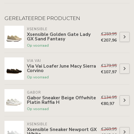
GERELATEERDE PRODUCTEN
XSENSIBLE
€259,95
Xsensible Golden Gate Lady
GX Sand Fantasy
€207,96
Op voorraad
VIA VAI
€179,95
Via Vai Loafer June Macy Sierra
Corvino
€107,97
Op voorraad
GABOR
€134,95
Gabor Sneaker Beige Offwhite
Platin Raffia H
€80,97
Op voorraad
XSENSIBLE
€269,95
Xsensible Sneaker Newport GX
White