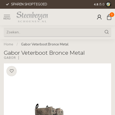
SPAREN SHOPTEGOED
WERELDWIJD
4.8
/5.0
0
MENU
Home
/
Gabor Veterboot Bronce Metal
Gabor Veterboot Bronce Metal
GABOR