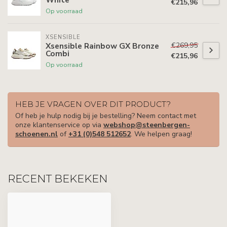
€215,96
Op voorraad
XSENSIBLE
€269,95
Xsensible Rainbow GX Bronze
Combi
€215,96
Op voorraad
HEB JE VRAGEN OVER DIT PRODUCT?
Of heb je hulp nodig bij je bestelling? Neem contact met
onze klantenservice op via
webshop@steenbergen-
schoenen.nl
of
+31 (0)548 512652
. We helpen graag!
RECENT BEKEKEN