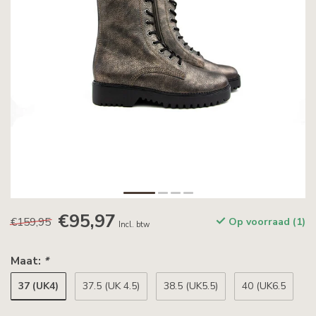
€95,97
€159,95
Op voorraad (1)
Incl. btw
Maat:
*
37 (UK4)
37.5 (UK 4.5)
38.5 (UK5.5)
40 (UK6.5