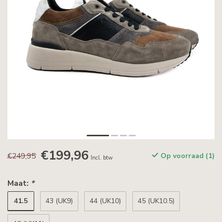
€199,96
€249,95
Op voorraad (1)
Incl. btw
Maat:
*
41.5
43 (UK9)
44 (UK10)
45 (UK10.5)