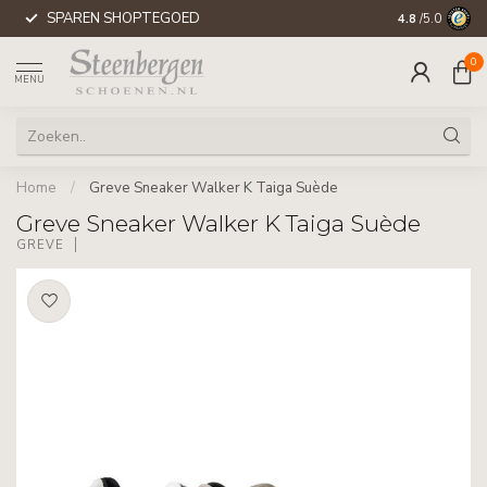
SPAREN SHOPTEGOED
WERELDWIJD
4.8
/5.0
0
MENU
Home
/
Greve Sneaker Walker K Taiga Suède
Greve Sneaker Walker K Taiga Suède
GREVE