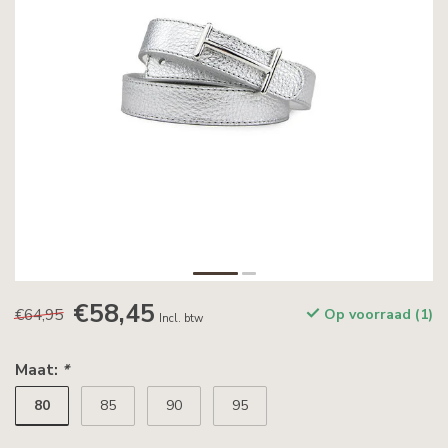
€58,45
€64,95
Op voorraad (1)
Incl. btw
Maat:
*
80
85
90
95