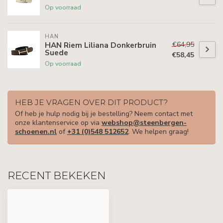
Op voorraad
HAN
€64,95
HAN Riem Liliana Donkerbruin
Suede
€58,45
Op voorraad
HEB JE VRAGEN OVER DIT PRODUCT?
Of heb je hulp nodig bij je bestelling? Neem contact met
onze klantenservice op via
webshop@steenbergen-
schoenen.nl
of
+31 (0)548 512652
. We helpen graag!
RECENT BEKEKEN