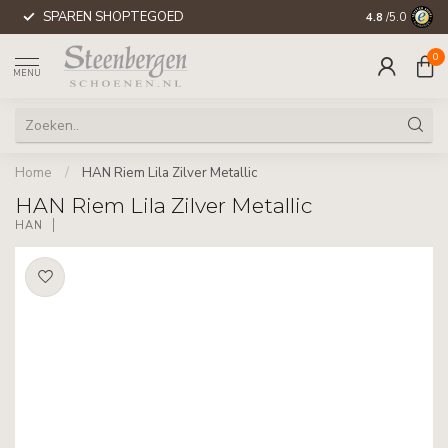
SPAREN SHOPTEGOED
WERELDWIJD
4.8
/5.0
0
MENU
Home
/
HAN Riem Lila Zilver Metallic
HAN Riem Lila Zilver Metallic
HAN