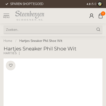
SPAREN SHOPTEGOED
WERELDWIJD
4.8
/5.0
0
MENU
Home
/
Hartjes Sneaker Phil Shoe Wit
Hartjes Sneaker Phil Shoe Wit
HARTJES