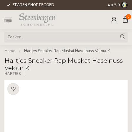
SPAREN SHOPTEGOED
WERELDWIJD
4.8
/5.0
0
MENU
Home
/
Hartjes Sneaker Rap Muskat Haselnuss Velour K
Hartjes Sneaker Rap Muskat Haselnuss
Velour K
HARTJES