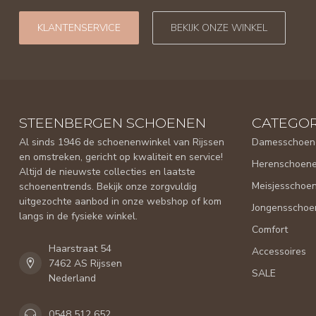
KLANTENSERVICE
BEKIJK ONZE WINKEL
STEENBERGEN SCHOENEN
CATEGOR
Al sinds 1946 de schoenenwinkel van Rijssen
Damesschoen
en omstreken, gericht op kwaliteit en service!
Herenschoen
Altijd de nieuwste collecties en laatste
Meisjesschoe
schoenentrends. Bekijk onze zorgvuldig
uitgezochte aanbod in onze webshop of kom
Jongensschoe
langs in de fysieke winkel.
Comfort
Haarstraat 54
Accessoires
7462 AS Rijssen
SALE
Nederland
0548 512 652