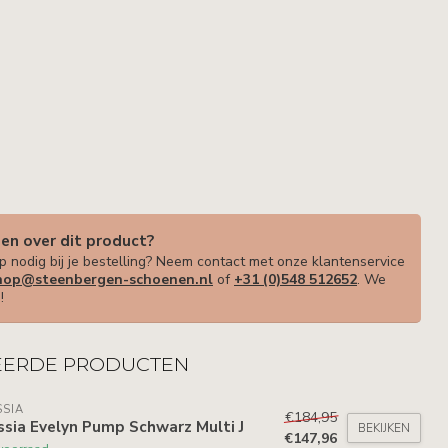
gen over dit product?
p nodig bij je bestelling? Neem contact met onze klantenservice
op@steenbergen-schoenen.nl
of
+31 (0)548 512652
. We
!
EERDE PRODUCTEN
SIA
€184,95
sia Evelyn Pump Schwarz Multi J
BEKIJKEN
€147,96