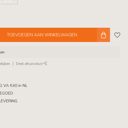
TOEVOEGEN AAN WINKELWAGEN
gen
lijken
Deel dit product
 VA €40 in NL
TEGOED
LEVERING