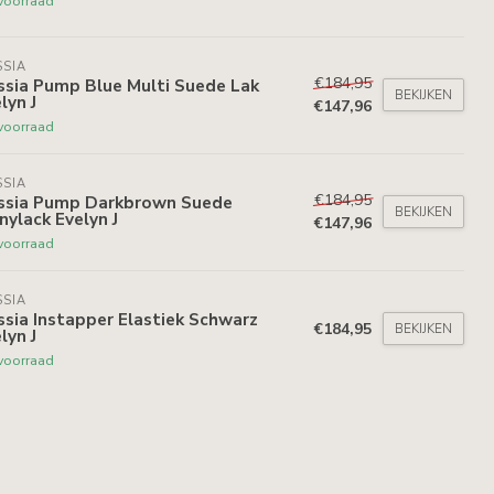
voorraad
SIA
€184,95
ssia Pump Blue Multi Suede Lak
BEKIJKEN
lyn J
€147,96
voorraad
SIA
€184,95
ssia Pump Darkbrown Suede
BEKIJKEN
nylack Evelyn J
€147,96
voorraad
SIA
sia Instapper Elastiek Schwarz
€184,95
BEKIJKEN
lyn J
voorraad