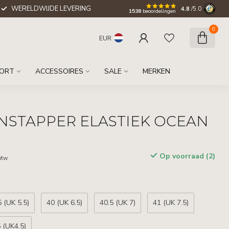
WERELDWIJDE LEVERING
4.8
/5.0
1538
beoordelingen
0
EUR
ORT
ACCESSOIRES
SALE
MERKEN
INSTAPPER ELASTIEK OCEAN
Op voorraad (2)
 btw
5 (UK 5.5)
40 (UK 6.5)
40.5 (UK 7)
41 (UK 7.5)
 (UK4.5)