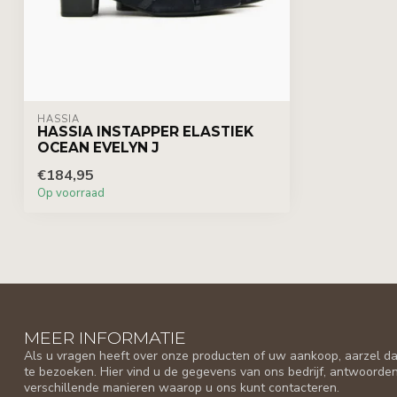
HASSIA
HASSIA INSTAPPER ELASTIEK
OCEAN EVELYN J
€184,95
Op voorraad
MEER INFORMATIE
Als u vragen heeft over onze producten of uw aankoop, aarzel da
te bezoeken. Hier vind u de gegevens van ons bedrijf, antwoorde
verschillende manieren waarop u ons kunt contacteren.