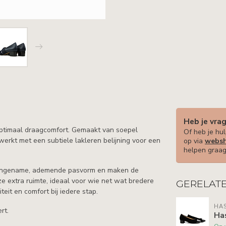
Heb je vra
ptimaal draagcomfort. Gemaakt van soepel
Of heb je hul
erkt met een subtiele lakleren belijning voor een
op via
websh
helpen graag
 aangename, ademende pasvorm en maken de
ze extra ruimte, ideaal voor wie net wat bredere
GERELAT
eit en comfort bij iedere stap.
HAS
rt.
Has