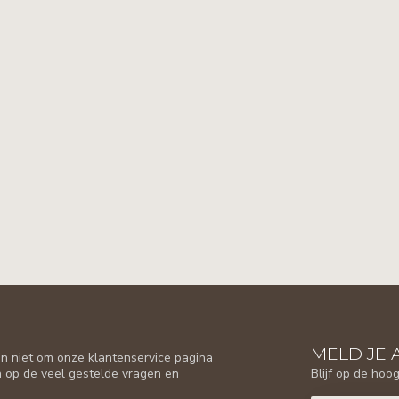
MELD JE 
n niet om onze klantenservice pagina
Blijf op de hoo
n op de veel gestelde vragen en