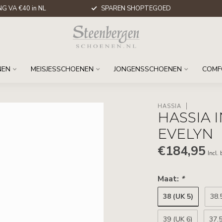
G VA €40 in NL
SPAREN SHOPTEGOED
NEN
MEISJESSCHOENEN
JONGENSSCHOENEN
COMF
HASSIA
HASSIA 
EVELYN
€184,95
Incl.
Maat:
*
38 (UK 5)
38.
39 (UK 6)
37.5