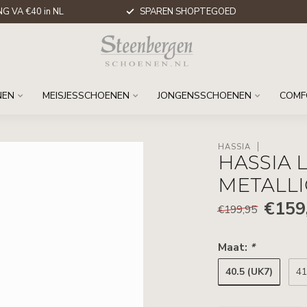
G VA €40 in NL
SPAREN SHOPTEGOED
NEN
MEISJESSCHOENEN
JONGENSSCHOENEN
COMF
HASSIA
HASSIA 
METALL
€159
€199,95
Maat:
*
40.5 (UK7)
41