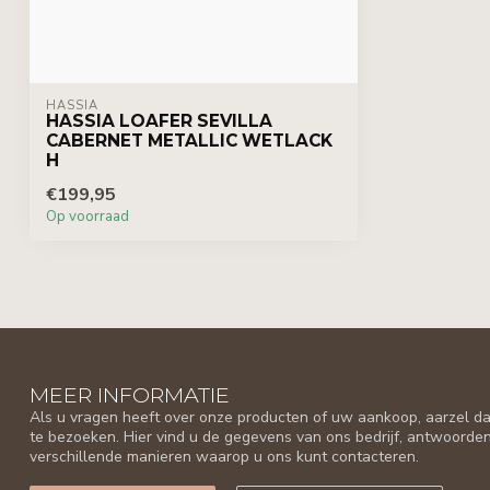
HASSIA
HASSIA LOAFER SEVILLA
CABERNET METALLIC WETLACK
H
€199,95
Op voorraad
MEER INFORMATIE
Als u vragen heeft over onze producten of uw aankoop, aarzel da
te bezoeken. Hier vind u de gegevens van ons bedrijf, antwoorde
verschillende manieren waarop u ons kunt contacteren.