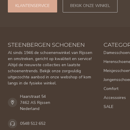
KLANTENSERVICE
BEKIJK ONZE WINKEL
STEENBERGEN SCHOENEN
CATEGOR
Al sinds 1946 de schoenenwinkel van Rijssen
Damesschoen
en omstreken, gericht op kwaliteit en service!
Herenschoen
Altijd de nieuwste collecties en laatste
Meisjesschoe
schoenentrends. Bekijk onze zorgvuldig
uitgezochte aanbod in onze webshop of kom
Jongensschoe
langs in de fysieke winkel.
Comfort
Haarstraat 54
Accessoires
7462 AS Rijssen
SALE
Nederland
0548 512 652