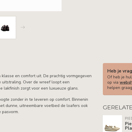
Heb je vra
en klasse en comfort uit. De prachtig vormgegeven
Of heb je hul
 uitstraling. Over de wreef loopt een
op via
websh
helpen graag
e lakfinish zorgt voor een luxueuze glans.
oogte zonder in te leveren op comfort. Binnenin
het dunne, uitneembare voetbed de loafers ook
GERELAT
e pasvorm.
PIE
Pie
Pla