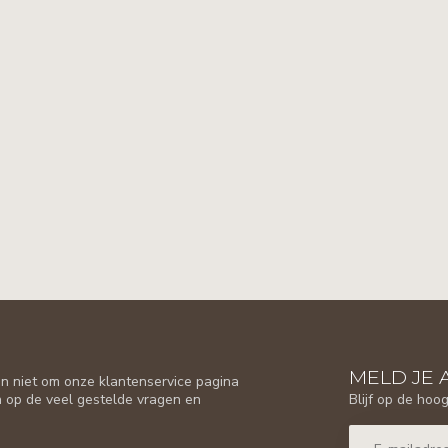
MELD JE 
n niet om onze klantenservice pagina
Blijf op de hoo
n op de veel gestelde vragen en