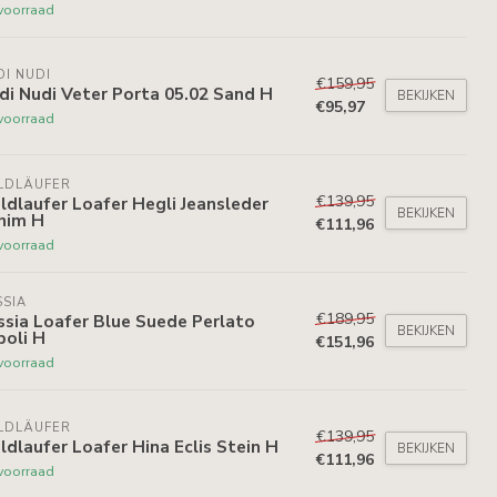
voorraad
DI NUDI
€159,95
di Nudi Veter Porta 05.02 Sand H
BEKIJKEN
€95,97
voorraad
LDLÄUFER
€139,95
dlaufer Loafer Hegli Jeansleder
BEKIJKEN
nim H
€111,96
voorraad
SIA
€189,95
sia Loafer Blue Suede Perlato
BEKIJKEN
poli H
€151,96
voorraad
LDLÄUFER
€139,95
dlaufer Loafer Hina Eclis Stein H
BEKIJKEN
€111,96
voorraad