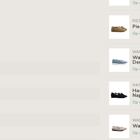
Op 
PIE
Pie
Op 
WA
Wal
De
Op 
HAS
Has
Na
Op 
WA
Wal
Op 