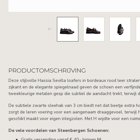
PRODUCTOMSCHRIJVING
Deze stijlvolle Hassia Sevilla loafers in bordeaux rood leer stral
zijkant en de elegante spiegelnaad geven de schoen een verfijnde
tweekleurige metalen gesp die subtiel de aandacht trekt, terwijl d
De subtiele zwarte sleehak van 3 cm biedt net dat beetje extra h
zorgt de leren voering voor een aangenaam draaggevoel, terwijl 
geschikt maakt voor eigen inlegzolen. Met H wijdte voor een ruim
De vele voordelen van Steenbergen Schoenen:
Gratis verzending vanaf € 40,- binnen NL