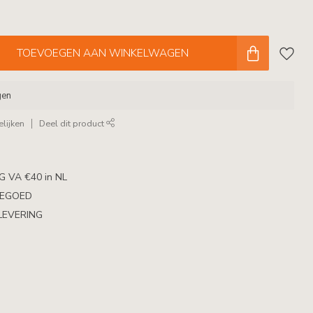
TOEVOEGEN AAN WINKELWAGEN
gen
lijken
Deel dit product
 VA €40 in NL
TEGOED
LEVERING