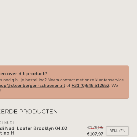
gen over dit product?
p nodig bij je bestelling? Neem contact met onze klantenservice
op@steenbergen-schoenen.nl
of
+31 (0)548 512652
. We
!
EERDE PRODUCTEN
DI NUDI
€179,95
di Nudi Loafer Brooklyn 04.02
BEKIJKEN
tino H
€107,97