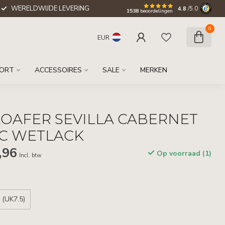
WERELDWIJDE LEVERING
4.8
/5.0
1538
beoordelingen
0
EUR
ORT
ACCESSOIRES
SALE
MERKEN
LOAFER SEVILLA CABERNET
IC WETLACK
,96
Op voorraad (1)
Incl. btw
 (UK7.5)