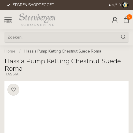
SPAREN SHOPTEGOED
WERELDWIJD
4.8
/5.0
0
MENU
Home
/
Hassia Pump Ketting Chestnut Suede Roma
Hassia Pump Ketting Chestnut Suede
Roma
HASSIA