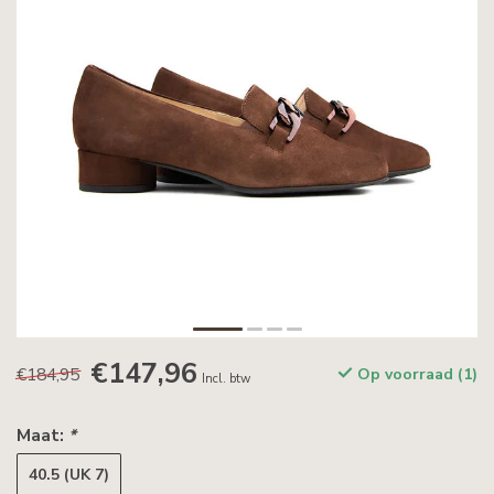
€147,96
€184,95
Op voorraad (1)
Incl. btw
Maat:
*
40.5 (UK 7)