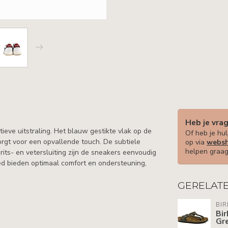
Heb je vra
eve uitstraling. Het blauw gestikte vlak op de
Of heb je hul
zorgt voor een opvallende touch. De subtiele
op via
websh
helpen graag
its- en vetersluiting zijn de sneakers eenvoudig
ed bieden optimaal comfort en ondersteuning,
GERELAT
BI
Bi
Gr