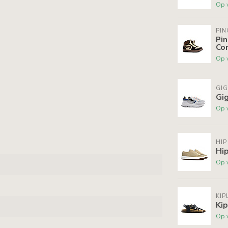
Op 
PI
Pi
Co
Op 
GI
Gig
Op 
HIP
Hi
Op 
KIP
Kip
Op 