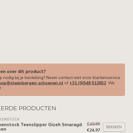
gen over dit product?
p nodig bij je bestelling? Neem contact met onze klantenservice
op@steenbergen-schoenen.nl
of
+31 (0)548 512652
. We
!
EERDE PRODUCTEN
RKENSTOCK
€49,95
rkenstock Teenslipper Gizeh Smaragd
BEKIJKEN
een
€24,97