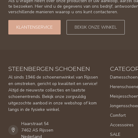
Als u vragen heeft over onze producten of uw aankoop, aarzel da
te bezoeken. Hier vind u de gegevens van ons bedrijf, antwoorde
verschillende manieren waarop u ons kunt contacteren.
KLANTENSERVICE
BEKIJK ONZE WINKEL
STEENBERGEN SCHOENEN
CATEGOR
Al sinds 1946 de schoenenwinkel van Rijssen
Damesschoen
en omstreken, gericht op kwaliteit en service!
Herenschoen
Altijd de nieuwste collecties en laatste
Meisjesschoe
schoenentrends. Bekijk onze zorgvuldig
uitgezochte aanbod in onze webshop of kom
Jongensschoe
langs in de fysieke winkel.
Comfort
Haarstraat 54
Accessoires
7462 AS Rijssen
SALE
Nederland