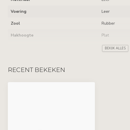
Voering
Leer
Zool
Rubber
Hakhoogte
Plat
Uitneembaar voetbed
BEKIJK ALLES
Sluiting
Rits & Veters
RECENT BEKEKEN
Kenmerken
Perforaties & V
Leverancierscode
H1884-C30