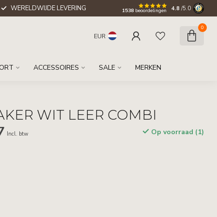
WERELDWIJDE LEVERING
4.8
/5.0
1538
beoordelingen
0
EUR
ORT
ACCESSOIRES
SALE
MERKEN
AKER WIT LEER COMBI
7
Op voorraad (1)
Incl. btw