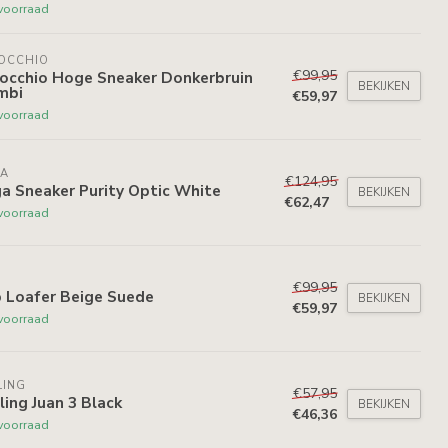
voorraad
NOCCHIO
€99,95
nocchio Hoge Sneaker Donkerbruin
BEKIJKEN
mbi
€59,97
voorraad
GA
€124,95
a Sneaker Purity Optic White
BEKIJKEN
€62,47
voorraad
€99,95
p Loafer Beige Suede
BEKIJKEN
€59,97
voorraad
LING
€57,95
ling Juan 3 Black
BEKIJKEN
€46,36
voorraad