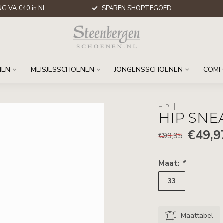
G VA €40 in NL
SPAREN SHOPTEGOED
NEN
MEISJESSCHOENEN
JONGENSSCHOENEN
COMF
HIP
HIP SNE
€49,9
€99,95
Maat:
*
33
Maattabel