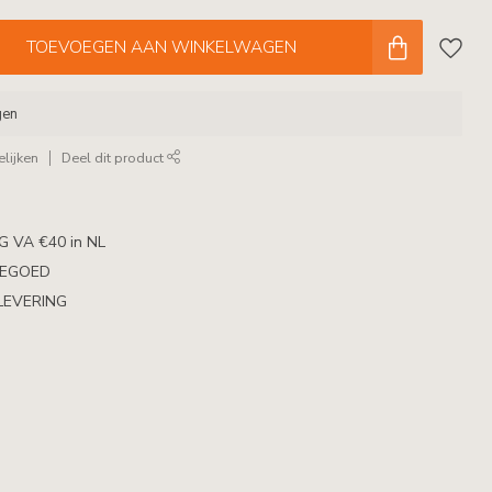
TOEVOEGEN AAN WINKELWAGEN
gen
lijken
Deel dit product
 VA €40 in NL
TEGOED
LEVERING