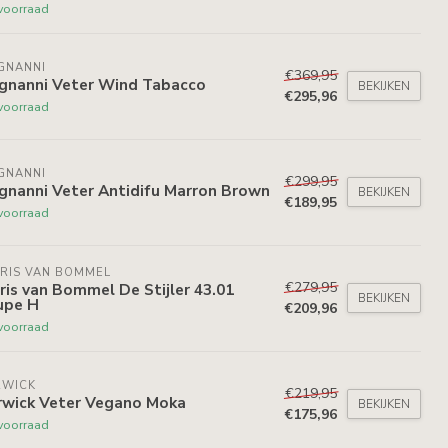
voorraad
GNANNI
€369,95
gnanni Veter Wind Tabacco
BEKIJKEN
€295,96
voorraad
GNANNI
€299,95
gnanni Veter Antidifu Marron Brown
BEKIJKEN
€189,95
voorraad
RIS VAN BOMMEL
€279,95
ris van Bommel De Stijler 43.01
BEKIJKEN
upe H
€209,96
voorraad
RWICK
€219,95
rwick Veter Vegano Moka
BEKIJKEN
€175,96
voorraad