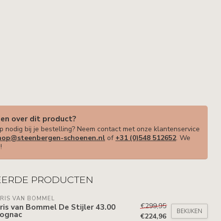
gen over dit product?
p nodig bij je bestelling? Neem contact met onze klantenservice
op@steenbergen-schoenen.nl
of
+31 (0)548 512652
. We
!
EERDE PRODUCTEN
RIS VAN BOMMEL
€299,95
ris van Bommel De Stijler 43.00
BEKIJKEN
Cognac
€224,96