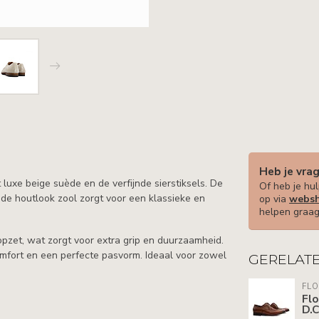
Heb je vra
luxe beige suède en de verfijnde sierstiksels. De
Of heb je hul
l de houtlook zool zorgt voor een klassieke en
op via
websh
helpen graag
pzet, wat zorgt voor extra grip en duurzaamheid.
mfort en een perfecte pasvorm. Ideaal voor zowel
GERELAT
FLO
Flo
D.