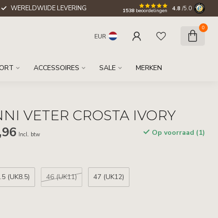
WERELDWIJDE LEVERING
4.8
/5.0
1538
beoordelingen
0
EUR
ORT
ACCESSOIRES
SALE
MERKEN
I VETER CROSTA IVORY
,96
Op voorraad (1)
Incl. btw
.5 (UK8.5)
46 (UK11)
47 (UK12)