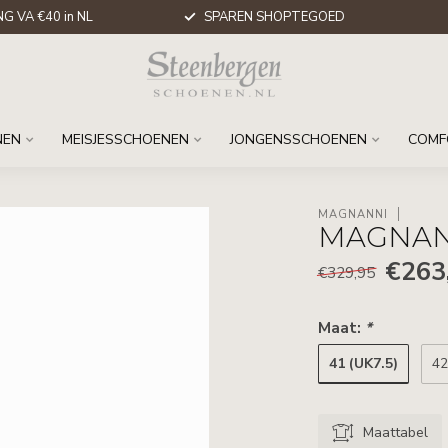
G VA €40 in NL
SPAREN SHOPTEGOED
NEN
MEISJESSCHOENEN
JONGENSSCHOENEN
COMF
MAGNANNI
MAGNANN
€263
€329,95
Maat:
*
41 (UK7.5)
42
Maattabel