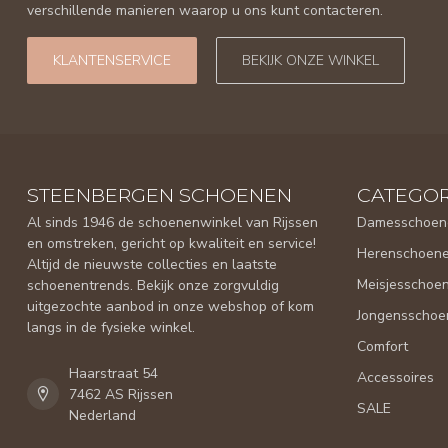
verschillende manieren waarop u ons kunt contacteren.
KLANTENSERVICE
BEKIJK ONZE WINKEL
STEENBERGEN SCHOENEN
CATEGOR
Al sinds 1946 de schoenenwinkel van Rijssen
Damesschoen
en omstreken, gericht op kwaliteit en service!
Herenschoen
Altijd de nieuwste collecties en laatste
Meisjesschoe
schoenentrends. Bekijk onze zorgvuldig
uitgezochte aanbod in onze webshop of kom
Jongensschoe
langs in de fysieke winkel.
Comfort
Haarstraat 54
Accessoires
7462 AS Rijssen
SALE
Nederland