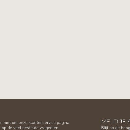
MELD JE 
n niet om onze klantenservice pagina
Blijf op de hoo
n op de veel gestelde vragen en