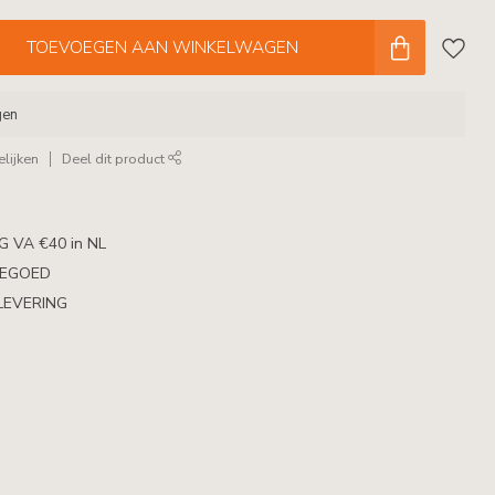
TOEVOEGEN AAN WINKELWAGEN
gen
lijken
Deel dit product
 VA €40 in NL
TEGOED
LEVERING