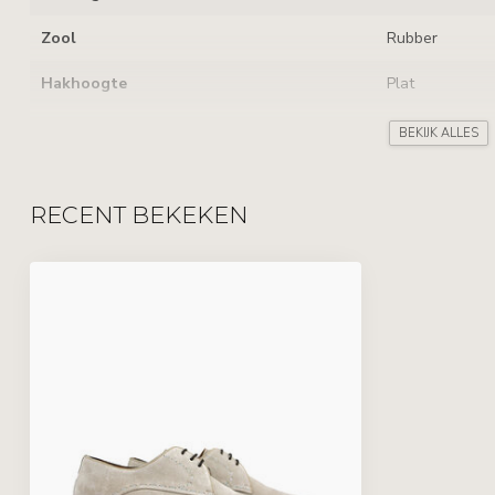
Zool
Rubber
Hakhoogte
Plat
Uitneembaar voetbed
BEKIJK ALLES
Sluiting
Veters
RECENT BEKEKEN
Kenmerken
Sier stiksels
Leverancierscode
26156