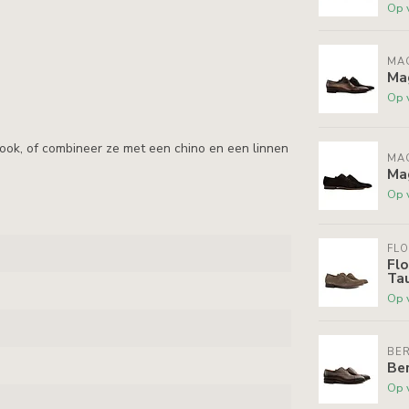
Op 
MA
Ma
Op 
 look, of combineer ze met een chino en een linnen
MA
Ma
Op 
FLO
Flo
Ta
Op 
BE
Be
Op 