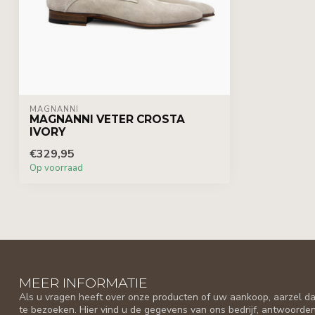
MAGNANNI
MAGNANNI VETER CROSTA
IVORY
€329,95
Op voorraad
MEER INFORMATIE
Als u vragen heeft over onze producten of uw aankoop, aarzel da
te bezoeken. Hier vind u de gegevens van ons bedrijf, antwoorde