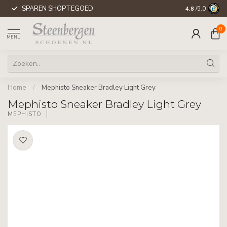
SPAREN SHOPTEGOED
WERELDWIJD
4.8
/5.0
0
MENU
Home
/
Mephisto Sneaker Bradley Light Grey
Mephisto Sneaker Bradley Light Grey
MEPHISTO