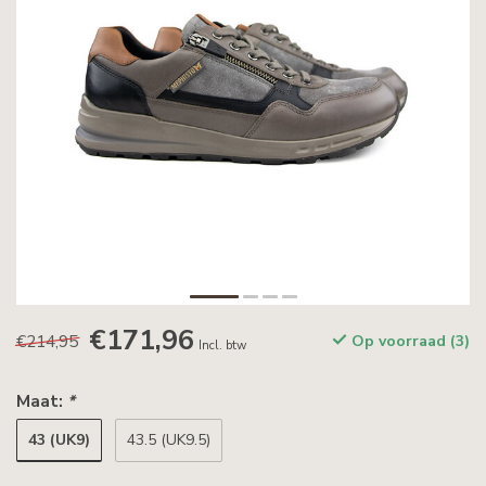
€171,96
€214,95
Op voorraad (3)
Incl. btw
Maat:
*
43 (UK9)
43.5 (UK9.5)