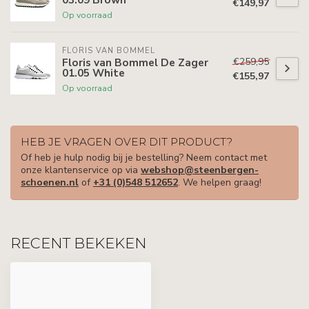
€149,97
Op voorraad
FLORIS VAN BOMMEL
€259,95
Floris van Bommel De Zager
01.05 White
€155,97
Op voorraad
HEB JE VRAGEN OVER DIT PRODUCT?
Of heb je hulp nodig bij je bestelling? Neem contact met
onze klantenservice op via
webshop@steenbergen-
schoenen.nl
of
+31 (0)548 512652
. We helpen graag!
RECENT BEKEKEN