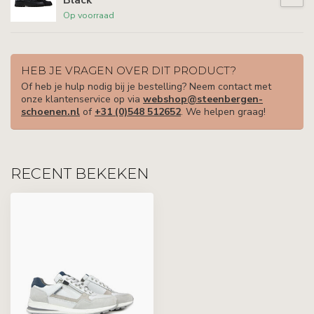
Op voorraad
HEB JE VRAGEN OVER DIT PRODUCT?
Of heb je hulp nodig bij je bestelling? Neem contact met
onze klantenservice op via
webshop@steenbergen-
schoenen.nl
of
+31 (0)548 512652
. We helpen graag!
RECENT BEKEKEN