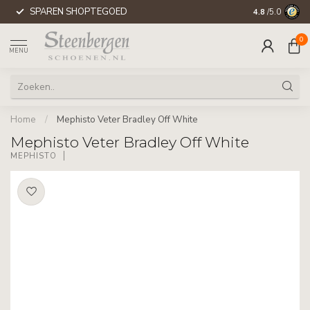
SPAREN SHOPTEGOED
WERELDWIJD
4.8
/5.0
0
MENU
Home
/
Mephisto Veter Bradley Off White
Mephisto Veter Bradley Off White
MEPHISTO