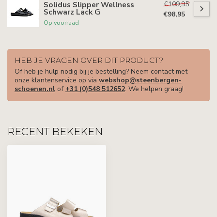
€109,95
Solidus Slipper Wellness
Schwarz Lack G
€98,95
Op voorraad
HEB JE VRAGEN OVER DIT PRODUCT?
Of heb je hulp nodig bij je bestelling? Neem contact met
onze klantenservice op via
webshop@steenbergen-
schoenen.nl
of
+31 (0)548 512652
. We helpen graag!
RECENT BEKEKEN