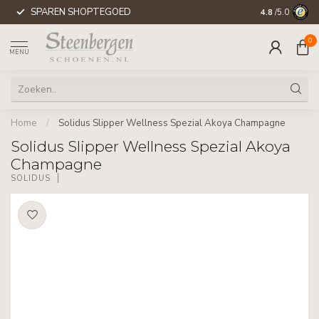
SPAREN SHOPTEGOED
WERELDWIJD
4.8
/5.0
0
MENU
Home
/
Solidus Slipper Wellness Spezial Akoya Champagne
Solidus Slipper Wellness Spezial Akoya
Champagne
SOLIDUS