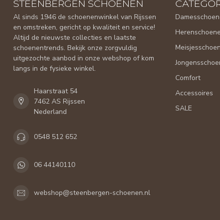
STEENBERGEN SCHOENEN
CATEGOR
Al sinds 1946 de schoenenwinkel van Rijssen
Damesschoen
en omstreken, gericht op kwaliteit en service!
Herenschoen
Altijd de nieuwste collecties en laatste
Meisjesschoe
schoenentrends. Bekijk onze zorgvuldig
uitgezochte aanbod in onze webshop of kom
Jongensschoe
langs in de fysieke winkel.
Comfort
Haarstraat 54
Accessoires
7462 AS Rijssen
SALE
Nederland
0548 512 652
06 44140110
webshop@steenbergen-schoenen.nl