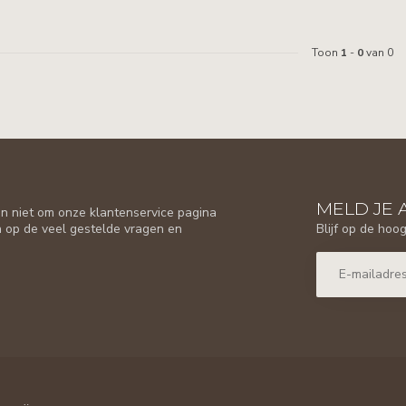
Toon
1
-
0
van 0
MELD JE 
n niet om onze klantenservice pagina
Blijf op de hoo
n op de veel gestelde vragen en