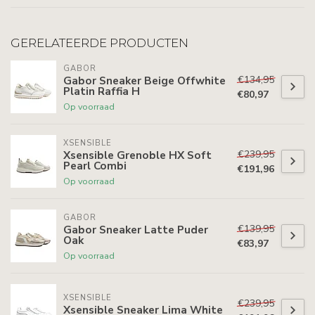
GERELATEERDE PRODUCTEN
GABOR
€134,95
Gabor Sneaker Beige Offwhite
Platin Raffia H
€80,97
Op voorraad
XSENSIBLE
€239,95
Xsensible Grenoble HX Soft
Pearl Combi
€191,96
Op voorraad
GABOR
€139,95
Gabor Sneaker Latte Puder
Oak
€83,97
Op voorraad
XSENSIBLE
€239,95
Xsensible Sneaker Lima White