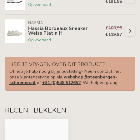
€191,96
Op voorraad
HASSIA
€199,95
Hassia Bordeaux Sneaker
Weiss Platin H
€119,97
Op voorraad
HEB JE VRAGEN OVER DIT PRODUCT?
Of heb je hulp nodig bij je bestelling? Neem contact met
onze klantenservice op via
webshop@steenbergen-
schoenen.nl
of
+31 (0)548 512652
. We helpen graag!
RECENT BEKEKEN