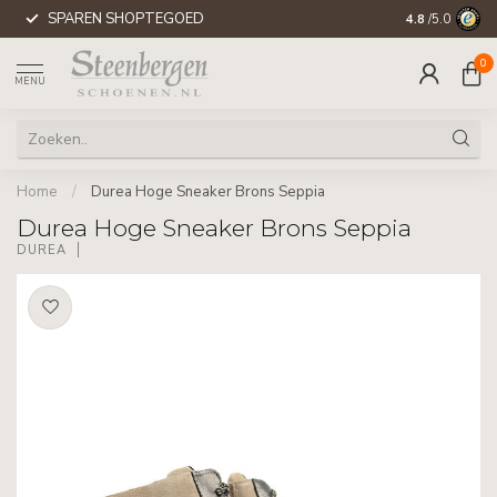
SPAREN SHOPTEGOED
WERELDWIJD
4.8
/5.0
0
MENU
Home
/
Durea Hoge Sneaker Brons Seppia
Durea Hoge Sneaker Brons Seppia
DUREA