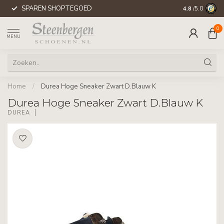
SPAREN SHOPTEGOED
WERELDWIJD
4.8
/5.0
0
MENU
Home
/
Durea Hoge Sneaker Zwart D.Blauw K
Durea Hoge Sneaker Zwart D.Blauw K
DUREA