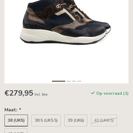
€279,95
Op voorraad (1)
Incl. btw
Maat:
*
38 (UK5)
38.5 (UK5.5)
39 (UK6)
40 (UK6.5)