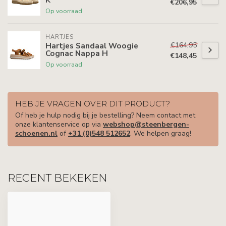
€206,95
Op voorraad
HARTJES
€164,95
Hartjes Sandaal Woogie
Cognac Nappa H
€148,45
Op voorraad
HEB JE VRAGEN OVER DIT PRODUCT?
Of heb je hulp nodig bij je bestelling? Neem contact met
onze klantenservice op via
webshop@steenbergen-
schoenen.nl
of
+31 (0)548 512652
. We helpen graag!
RECENT BEKEKEN