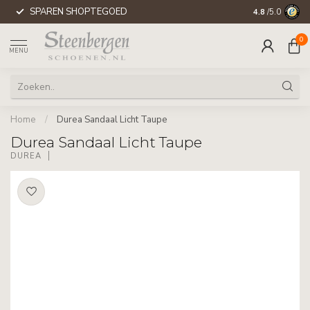
SPAREN SHOPTEGOED
WERELDWIJD
4.8
/5.0
0
MENU
Home
/
Durea Sandaal Licht Taupe
Durea Sandaal Licht Taupe
DUREA