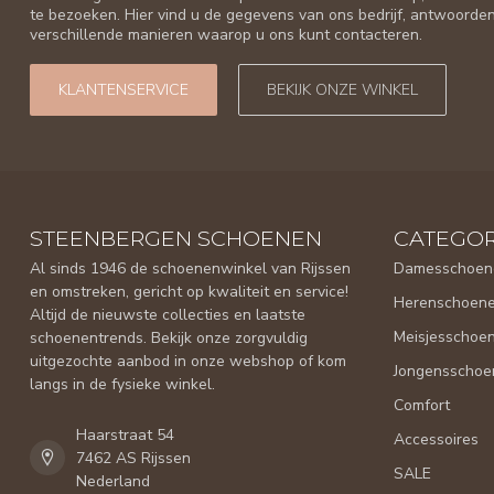
te bezoeken. Hier vind u de gegevens van ons bedrijf, antwoorde
verschillende manieren waarop u ons kunt contacteren.
KLANTENSERVICE
BEKIJK ONZE WINKEL
STEENBERGEN SCHOENEN
CATEGOR
Al sinds 1946 de schoenenwinkel van Rijssen
Damesschoen
en omstreken, gericht op kwaliteit en service!
Herenschoen
Altijd de nieuwste collecties en laatste
Meisjesschoe
schoenentrends. Bekijk onze zorgvuldig
uitgezochte aanbod in onze webshop of kom
Jongensschoe
langs in de fysieke winkel.
Comfort
Haarstraat 54
Accessoires
7462 AS Rijssen
SALE
Nederland