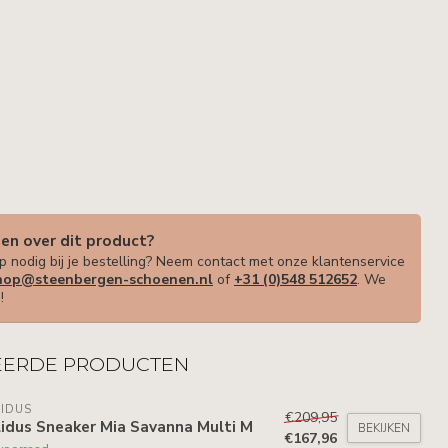
gen over dit product?
p nodig bij je bestelling? Neem contact met onze klantenservice
op@steenbergen-schoenen.nl
of
+31 (0)548 512652
. We
!
EERDE PRODUCTEN
IDUS
€209,95
idus Sneaker Mia Savanna Multi M
BEKIJKEN
€167,96