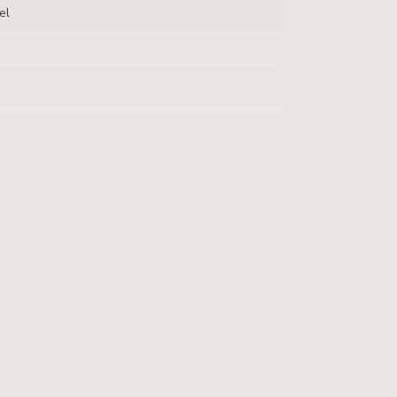
el
Kleuren & M Wijdte
7 M