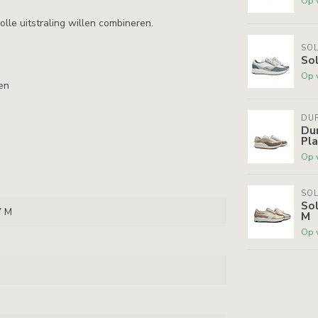
Op 
olle uitstraling willen combineren.
SOL
Sol
Op 
en
DU
Du
Pla
Op 
SOL
Sol
7 M
M
Op 