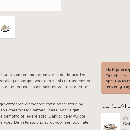
Heb je vra
 hun bijzondere motief en verfijnde details. De
Of heb je hul
tstraling en zorgen voor een mooi contrast met de
op via
websh
helpen graag
ijd elegant genoeg is om ook net wat gekleder te
e gewatteerde elementen extra ondersteuning
GERELAT
een uitneembaar voetbed, ideaal voor eigen
de demping bij iedere stap. Dankzij de M-wijdte
SOL
 voet. De vetersluiting zorgt voor een optimale
Sol