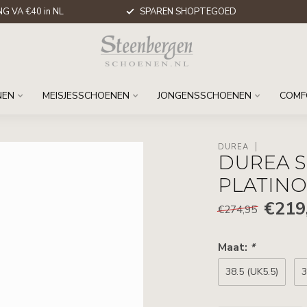
G VA €40 in NL
SPAREN SHOPTEGOED
NEN
MEISJESSCHOENEN
JONGENSSCHOENEN
COMF
DUREA
DUREA S
PLATIN
€219
€274,95
Maat:
*
38.5 (UK5.5)
3