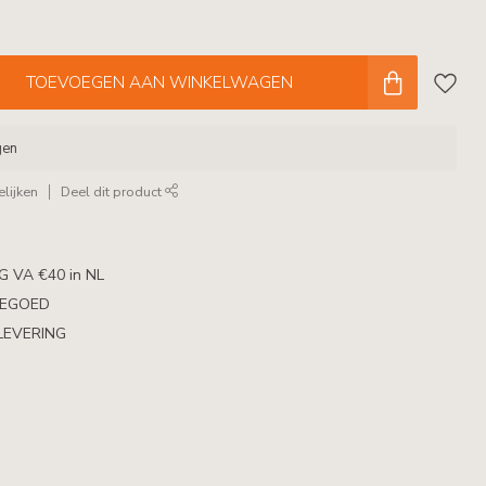
TOEVOEGEN AAN WINKELWAGEN
gen
lijken
Deel dit product
 VA €40 in NL
TEGOED
LEVERING