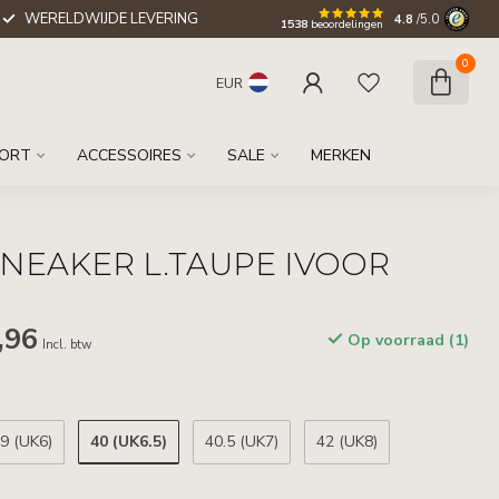
WERELDWIJDE LEVERING
4.8
/5.0
1538
beoordelingen
0
EUR
ORT
ACCESSOIRES
SALE
MERKEN
NEAKER L.TAUPE IVOOR
O
,96
Op voorraad (1)
Incl. btw
40 (UK6.5)
9 (UK6)
40.5 (UK7)
42 (UK8)