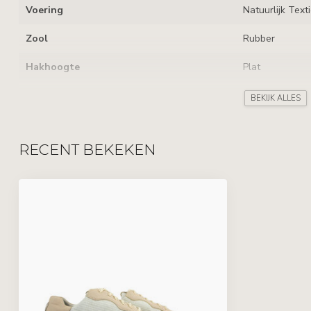
Voering
Natuurlijk Texti
Zool
Rubber
Hakhoogte
Plat
Uitneembaar voetbed
BEKIJK ALLES
Sluiting
Veters
RECENT BEKEKEN
Kenmerken
Verschillende 
Leverancierscode
6319-609-204