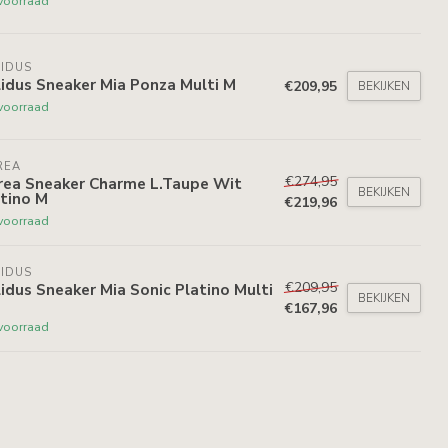
voorraad
IDUS
idus Sneaker Mia Ponza Multi M
€209,95
BEKIJKEN
voorraad
REA
€274,95
rea Sneaker Charme L.Taupe Wit
BEKIJKEN
tino M
€219,96
voorraad
IDUS
€209,95
idus Sneaker Mia Sonic Platino Multi
BEKIJKEN
€167,96
voorraad