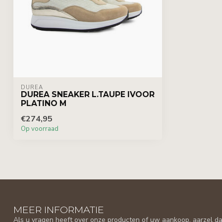
DUREA
DUREA SNEAKER L.TAUPE IVOOR
PLATINO M
€274,95
Op voorraad
MEER INFORMATIE
Als u vragen heeft over onze producten of uw aankoop, aarzel da