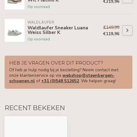
€219,96
Op voorraad
WALDLÄUFER
€149,95
Waldlaufer Sneaker Luana
Weiss Silber K
€119,96
Op voorraad
HEB JE VRAGEN OVER DIT PRODUCT?
Of heb je hulp nodig bij je bestelling? Neem contact met
onze klantenservice op via
webshop@steenbergen-
schoenen.nl
of
+31 (0)548 512652
. We helpen graag!
RECENT BEKEKEN