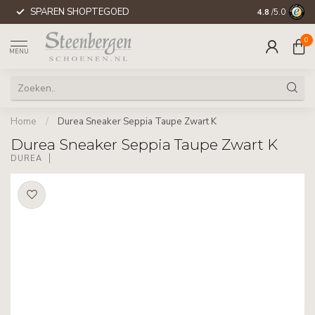
SPAREN SHOPTEGOED
WERELDWIJD
4.8
/5.0
0
MENU
Home
/
Durea Sneaker Seppia Taupe Zwart K
Durea Sneaker Seppia Taupe Zwart K
DUREA