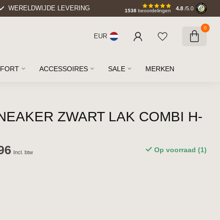
WERELDWIJDE LEVERING
4.8
/5.0
1538
beoordelingen
0
EUR
FORT
ACCESSOIRES
SALE
MERKEN
NEAKER ZWART LAK COMBI H-
96
Op voorraad (1)
Incl. btw