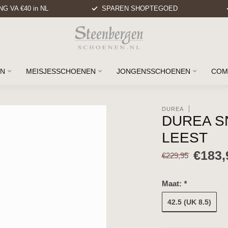
G VA €40 in NL
SPAREN SHOPTEGOED
EN
MEISJESSCHOENEN
JONGENSSCHOENEN
COM
DUREA
DUREA S
LEEST
€183,
€229,95
Maat:
*
42.5 (UK 8.5)