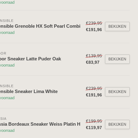
voorraad
NSIBLE
€239,95
nsible Grenoble HX Soft Pearl Combi
BEKIJKEN
€191,96
voorraad
BOR
€139,95
or Sneaker Latte Puder Oak
BEKIJKEN
€83,97
voorraad
NSIBLE
€239,95
nsible Sneaker Lima White
BEKIJKEN
€191,96
voorraad
SIA
€199,95
sia Bordeaux Sneaker Weiss Platin H
BEKIJKEN
€119,97
voorraad