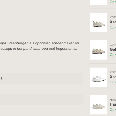
Op 
XSE
Xse
Op 
 opa Steenbergen als oprichter, schoenmaker en
GA
vestigd in het pand waar opa ooit begonnen is.
Gab
Op 
XSE
Xse
 H
Op 
HAS
Has
Op 