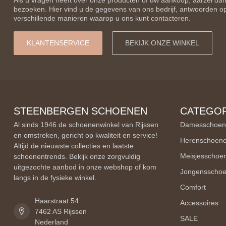
Als u vragen heeft over onze producten of uw aankoop, aarzel dan
bezoeken. Hier vind u de gegevens van ons bedrijf, antwoorden o
verschillende manieren waarop u ons kunt contacteren.
KLANTENSERVICE
BEKIJK ONZE WINKEL
STEENBERGEN SCHOENEN
CATEGOR
Al sinds 1946 de schoenenwinkel van Rijssen
Damesschoen
en omstreken, gericht op kwaliteit en service!
Herenschoen
Altijd de nieuwste collecties en laatste
Meisjesschoe
schoenentrends. Bekijk onze zorgvuldig
uitgezochte aanbod in onze webshop of kom
Jongensscho
langs in de fysieke winkel.
Comfort
Haarstraat 54
Accessoires
7462 AS Rijssen
SALE
Nederland