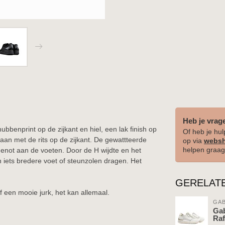
Heb je vrag
bbenprint op de zijkant en hiel, een lak finish op
Of heb je hul
 aan met de rits op de zijkant. De gewattteerde
op via
websh
helpen graag
not aan de voeten. Door de H wijdte en het
iets bredere voet of steunzolen dragen. Het
GERELAT
f een mooie jurk, het kan allemaal.
GA
Gab
Raf