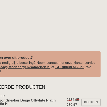
en over dit product?
p nodig bij je bestelling? Neem contact met onze klantenservice
op@steenbergen-schoenen.nl
of
+31 (0)548 512652
. We
!
EERDE PRODUCTEN
BOR
€134,95
or Sneaker Beige Offwhite Platin
BEKIJKEN
fia H
€80,97